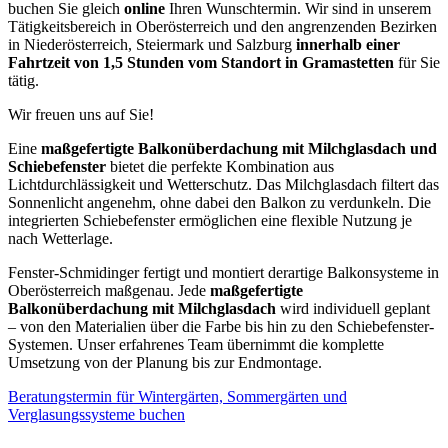
buchen Sie gleich
online
Ihren Wunschtermin. Wir sind in unserem
Tätigkeitsbereich in Oberösterreich und den angrenzenden Bezirken
in Niederösterreich, Steiermark und Salzburg
innerhalb einer
Fahrtzeit von 1,5 Stunden vom Standort in Gramastetten
für Sie
tätig.
Wir freuen uns auf Sie!
Eine
maßgefertigte Balkonüberdachung mit Milchglasdach und
Schiebefenster
bietet die perfekte Kombination aus
Lichtdurchlässigkeit und Wetterschutz. Das Milchglasdach filtert das
Sonnenlicht angenehm, ohne dabei den Balkon zu verdunkeln. Die
integrierten Schiebefenster ermöglichen eine flexible Nutzung je
nach Wetterlage.
Fenster-Schmidinger fertigt und montiert derartige Balkonsysteme in
Oberösterreich maßgenau. Jede
maßgefertigte
Balkonüberdachung mit Milchglasdach
wird individuell geplant
– von den Materialien über die Farbe bis hin zu den Schiebefenster-
Systemen. Unser erfahrenes Team übernimmt die komplette
Umsetzung von der Planung bis zur Endmontage.
Beratungstermin für Wintergärten, Sommergärten und
Verglasungssysteme buchen