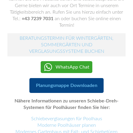
Gerne bieten wir auch vor Ort Termine in unserem
Tätigkeitsbereich an. Rufen Sie uns hierzu einfach unter
Tel.:
+43 7239 7031
an oder buchen Sie online einen
Termin!
BERATUNGSTERMIN FÜR WINTERGÄRTEN,
SOMMERGÄRTEN UND
VERGLASUNGSSYSTEME BUCHEN
WhatsApp Chat
Planungsmappe Downloaden
Nähere Informationen zu unseren Schiebe-Dreh-
Systemen für Poolhäuser finden Sie hier:
Schiebeverglasungen für Poolhaus
Moderne Poolhäuser planen
Modernes Gartenhaus mit Falt- und Schiebetüren