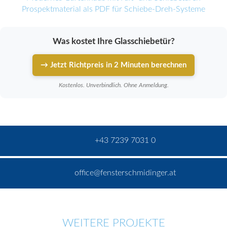
Prospektmaterial als PDF für Schiebe-Dreh-Systeme
Was kostet Ihre Glasschiebetür?
→ Jetzt Richtpreis in 2 Minuten berechnen
Kostenlos. Unverbindlich. Ohne Anmeldung.
+43 7239 7031 0
office@fensterschmidinger.at
WEITERE PROJEKTE