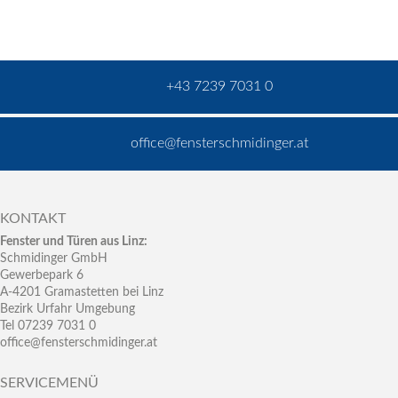
+43 7239 7031 0
office@fensterschmidinger.at
KONTAKT
Fenster und Türen aus Linz:
Schmidinger GmbH
Gewerbepark 6
A-4201 Gramastetten bei Linz
Bezirk Urfahr Umgebung
Tel 07239 7031 0
office@fensterschmidinger.at
SERVICEMENÜ