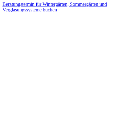
Beratungstermin für Wintergärten, Sommergärten und
Verglasungssysteme buchen