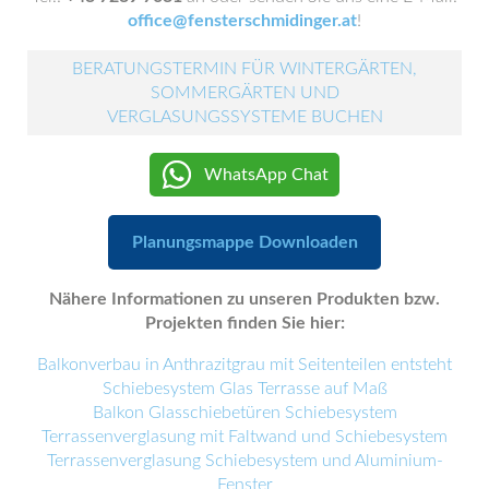
office@fensterschmidinger.at
!
BERATUNGSTERMIN FÜR WINTERGÄRTEN,
SOMMERGÄRTEN UND
VERGLASUNGSSYSTEME BUCHEN
WhatsApp Chat
Planungsmappe Downloaden
Nähere Informationen zu unseren Produkten bzw.
Projekten finden Sie hier:
Balkonverbau in Anthrazitgrau mit Seitenteilen entsteht
Schiebesystem Glas Terrasse auf Maß
Balkon Glasschiebetüren Schiebesystem
Terrassenverglasung mit Faltwand und Schiebesystem
Terrassenverglasung Schiebesystem und Aluminium-
Fenster