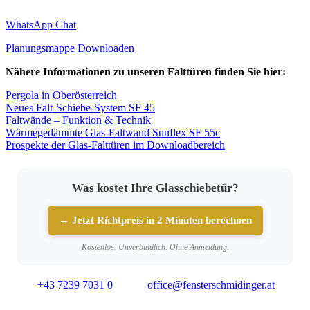
WhatsApp Chat
Planungsmappe Downloaden
Nähere Informationen zu unseren Falttüren finden Sie hier:
Pergola in Oberösterreich
Neues Falt-Schiebe-System SF 45
Faltwände – Funktion & Technik
Wärmegedämmte Glas-Faltwand Sunflex SF 55c
Prospekte der Glas-Falttüren im Downloadbereich
Was kostet Ihre Glasschiebetür?
→ Jetzt Richtpreis in 2 Minuten berechnen
Kostenlos. Unverbindlich. Ohne Anmeldung.
+43 7239 7031 0
office@fensterschmidinger.at