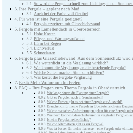
So wird die Pergola schnell zum Lieblingsplatz – Sommer
Ihre Pergola – geplant nach Maß
Auch bei der Farbe voll flexibel
Für wen ist eine Pergola geeignet?
Pergola erweitern mit Glasschiebewand
Pergola mit Lamellendach in Oberösterreich
Hohe Kosten
Pflege- und Wartungsaufwand
Lärm bei Regen
Lichtverlust
Schneelasten
Pergola plus Glasschiebewand. Aus dem Sonnenschutz wird
Wie wetterdicht ist die Verglasung wirklich?
Wie kommt die Verglasung an die bestehende Pergola?
Welche Seiten machen Sinn zu schließen?
Was kostet die Pergola-Verglasung
Fazit: Mehr Wohnraum im Freien
FAQ – Ihre Fragen zum Thema Pergola in Oberösterreich
Wie lange dauert die Planung einer Pergola?
Gibt es Pergolen auch in Sondermaßen?
Welche Farben gibt es bei einer Pergola zur Auswahl?
Brauche ich für meine Pergola in Oberösterreich eine Baug
Welche statischen Anforderungen gelten für eine Pergola od
Wie hoch können Glasschiebetüren in verglasten Pergolen se
Ist eine Pergola meldepflichtig?
Welche Alternativen gibt es zur Pergola?
Was ist besser für meine Terrasse – eine Pergola oder ein La