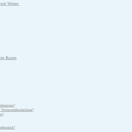
 wie Winter.
 ein Raum
enehmigung?
er Terrassenüberdachung?
in?
mellendach?