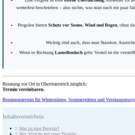
Eine Pergola ist eine
offene Überdachung
, entweder fix 
wetterfest beschrieben – also nichts, was man nach ein paar Ja
Pergolen bieten
Schutz vor Sonne, Wind und Regen
, ohne da
Wichtig sind auch, dass man Standort, Ausrich
Wenn es Richtung
Lamellendach
geht: Vorteil ist die verst
Beratung vor Ort in Oberösterreich möglich:
Termin vereinbaren.
Beratungstermin für Wintergärten, Sommergärten und Verglasungssy
Inhaltsverzeichnis
Was ist eine Pergola?
Ihre Vorteile mit einer Pergola: