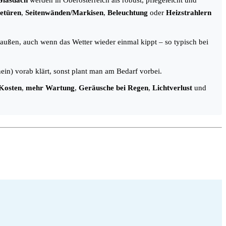
Glasdach
werden in Oberösterreich als robust, pflegeleicht und
etüren
,
Seitenwänden/Markisen
,
Beleuchtung
oder
Heizstrahlern
raußen, auch wenn das Wetter wieder einmal kippt – so typisch bei
in) vorab klärt, sonst plant man am Bedarf vorbei.
Kosten
,
mehr Wartung
,
Geräusche bei Regen
,
Lichtverlust
und