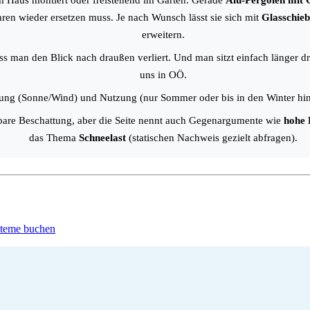
am Haus montiert oder freistehend im Garten. Gerade
Alu-Pergolen mit 
hren wieder ersetzen muss. Je nach Wunsch lässt sie sich mit
Glasschieb
erweitern.
ss man den Blick nach draußen verliert. Und man sitzt einfach länger d
uns in OÖ.
tung (Sonne/Wind) und Nutzung (nur Sommer oder bis in den Winter hine
ellbare Beschattung, aber die Seite nennt auch Gegenargumente wie
hohe 
das Thema
Schneelast
(statischen Nachweis gezielt abfragen).
steme buchen