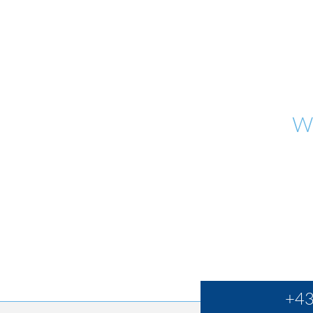
W
+43