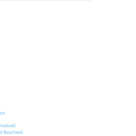
en
viduell.
 Bescheid.