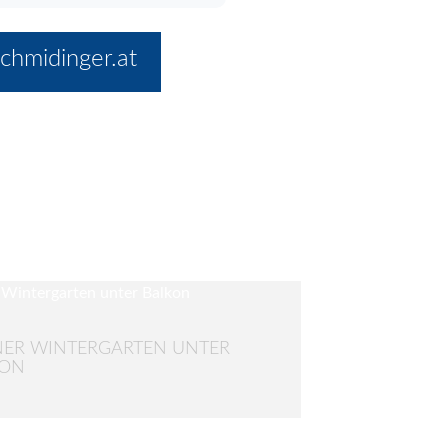
chmidinger.at
NER WINTERGARTEN UNTER
KON