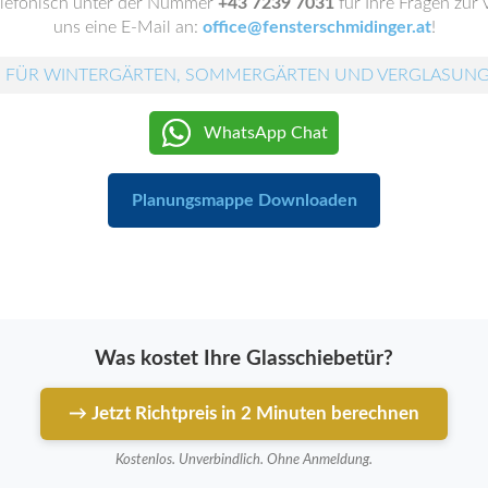
elefonisch unter der Nummer
+43 7239 7031
für Ihre Fragen zur
uns eine E-Mail an:
office@fensterschmidinger.at
!
 FÜR WINTERGÄRTEN, SOMMERGÄRTEN UND VERGLASUN
WhatsApp Chat
Planungsmappe Downloaden
Was kostet Ihre Glasschiebetür?
→ Jetzt Richtpreis in 2 Minuten berechnen
Kostenlos. Unverbindlich. Ohne Anmeldung.