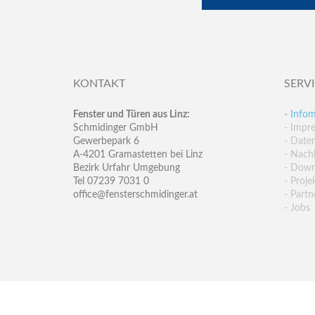
KONTAKT
SERV
Fenster und Türen aus Linz:
- Infom
Schmidinger GmbH
- Impr
Gewerbepark 6
- Date
A-4201 Gramastetten bei Linz
- Nachh
Bezirk Urfahr Umgebung
- Down
Tel 07239 7031 0
- Proje
office@fensterschmidinger.at
- Partn
- Jobs