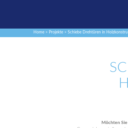
Home
>
Projekte
> Schiebe Drehtüren in Holzkonstru
SC
H
Möchten Sie