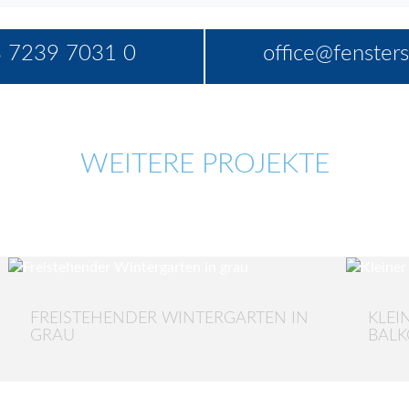
 7239 7031 0
office@fensters
WEITERE PROJEKTE
FREISTEHENDER WINTERGARTEN IN
KLEI
GRAU
BAL