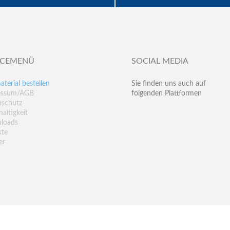
ICEMENÜ
SOCIAL MEDIA
aterial bestellen
Sie finden uns auch auf
essum/AGB
folgenden Plattformen
nschutz
altigkeit
loads
kte
er