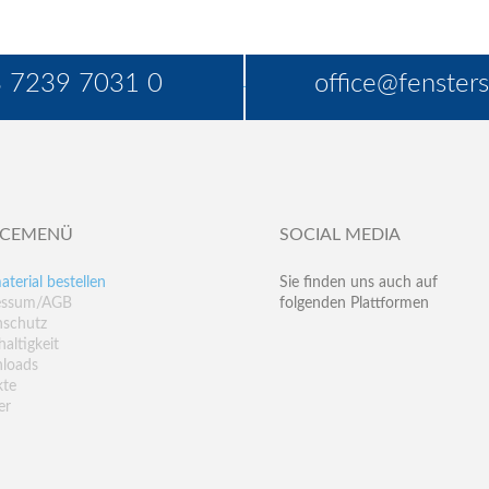
 7239 7031 0
office@fensters
ICEMENÜ
SOCIAL MEDIA
aterial bestellen
Sie finden uns auch auf
essum/AGB
folgenden Plattformen
nschutz
altigkeit
loads
kte
er