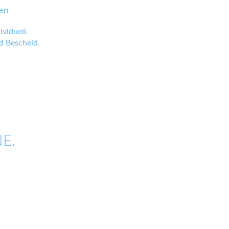
en
viduell.
 Bescheid.
E.