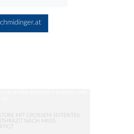
chmidinger.at
TÜRE MIT GROSSEM SEITENTEIL I
THRAZIT NACH MASS GE
IGT