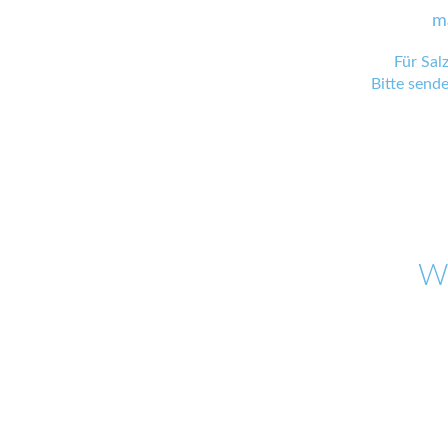
m
Für Sal
Bitte send
W