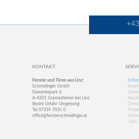
+43
KONTAKT
SERV
Fenster und Türen aus Linz:
- Infom
Schmidinger GmbH
- Impr
Gewerbepark 6
- Date
A-4201 Gramastetten bei Linz
- Nachh
Bezirk Urfahr Umgebung
- Down
Tel 07239 7031 0
- Proje
office@fensterschmidinger.at
- Partn
- Jobs