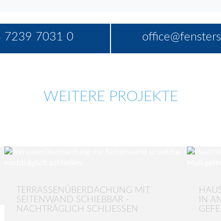
 7239 7031 0
office@fensters
WEITERE PROJEKTE
TERRASSENÜBERDACHUNG MIT
HAUS
SEITENWAND SCHIEBBAR -
N AN
NACHTRÄGLICH SCHLIESSEN
FERT