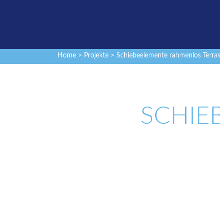
Home
>
Projekte
> Schiebeelemente rahmenlos Terra
SCHIE