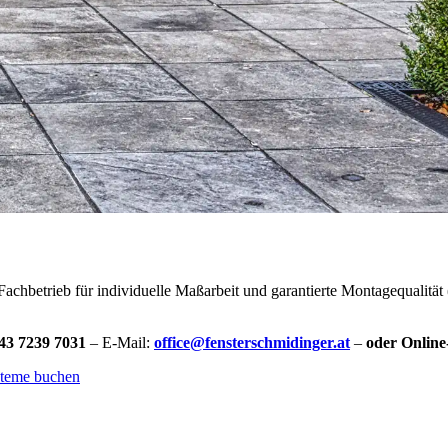
 Fachbetrieb für individuelle Maßarbeit und garantierte Montagequalität
43 7239 7031
– E-Mail:
office@fensterschmidinger.at
–
oder Onlin
steme buchen