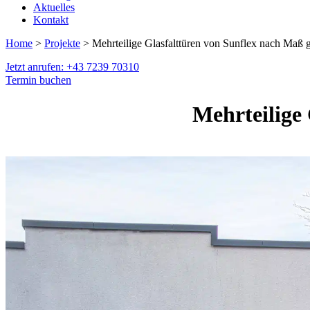
Aktuelles
Kontakt
Home
>
Projekte
> Mehrteilige Glasfalttüren von Sunflex nach Maß g
Jetzt anrufen: +43 7239 70310
Termin buchen
Mehrteilige 