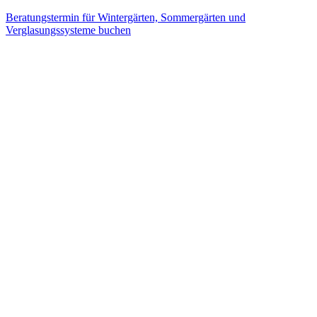
Beratungstermin für Wintergärten, Sommergärten und
Verglasungssysteme buchen