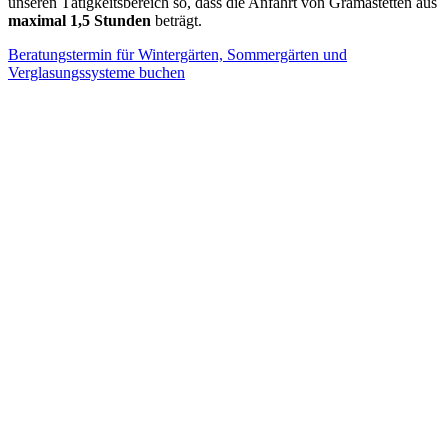
unseren Tätigkeitsbereich so, dass die Anfahrt von Gramastetten aus
maximal 1,5 Stunden
beträgt.
Beratungstermin für Wintergärten, Sommergärten und
Verglasungssysteme buchen