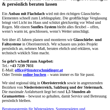
& persönlich beraten lassen
Ein
Anbau mit Flachdach
wird mit den richtigen Glasschiebe-
Elementen schnell zum Lieblingsplatz. Die großflächige Verglasung
bringt viel Licht ins Haus und schützt gleichzeitig vor Wind und
Regen. Mit einem
Sunflex-System
bleibt alles flexibel – offen,
wenn’s warm ist, geschlossen, wenn’s Wetter umschlägt.
Seit über 45 Jahren planen und montieren wir
Glasschiebe- und
Faltsysteme
in Oberösterreich. Wir schauen uns jedes Projekt
persönlich an, nehmen Maß, beraten ehrlich und erklären, was
technisch wirklich Sinn macht.
So geht’s schnell zum Angebot:
Tel.:
+43 7239 7031
E-Mail:
office@fensterschmidinger.at
Oder Termin
online buchen
– wann immer es für Sie passt.
Wir sind regional tätig in
Oberösterreich
sowie in angrenzenden
Bezirken von
Niederösterreich, Salzburg und der Steiermark
.
Die maximale Anfahrtszeit liegt bei rund
1,5 Stunden ab
Gramastetten
– bewusst so gehalten, damit Service und Betreuung
persönlich bleiben.
Beratungstermin für Wintergärten, Sommergärten und