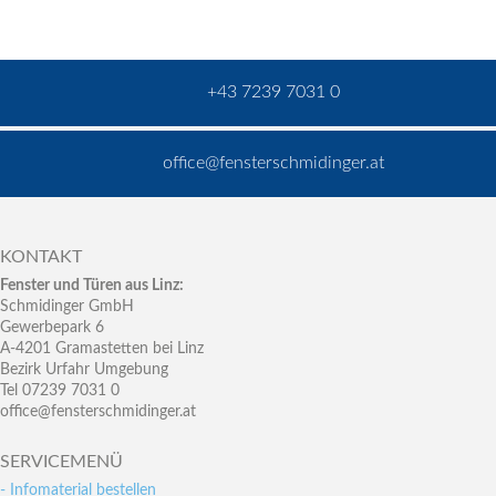
+43 7239 7031 0
office@fensterschmidinger.at
KONTAKT
Fenster und Türen aus Linz:
Schmidinger GmbH
Gewerbepark 6
A-4201 Gramastetten bei Linz
Bezirk Urfahr Umgebung
Tel 07239 7031 0
office@fensterschmidinger.at
SERVICEMENÜ
- Infomaterial bestellen