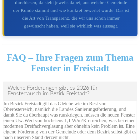
durchlesen, da steht jeweils dabei, aus welcher Gemeinde
der Kunde stammt und wie konkret bewertet wurde. Das ist
die Art von Transparenz, die wir uns schon immer
gewünscht haben, weil sie wirklich was aussagt.
FAQ –
Ihre Fragen zum Thema
Fenster in Freistadt
Welche Förderungen gibt es 2026 für
Fenstertausch im Bezirk Freistadt?
Im Bezirk Freistadt gilt das Gleiche wie im Rest von
Oberösterreich, nämlich die Landes-Sanierungsförderung, und
damit Sie da überhaupt was rauskriegen, müssen die neuen Fenster
einen Uw-Wert von höchstens 1,1 W/m²K erreichen, was bei einer
modernen Dreifachverglasung aber ohnehin kein Problem ist. Eine
eigene Förderung von der Gemeinde oder dem Bezirk selbst gibt es
nach unserem Stand derzeit nicht.