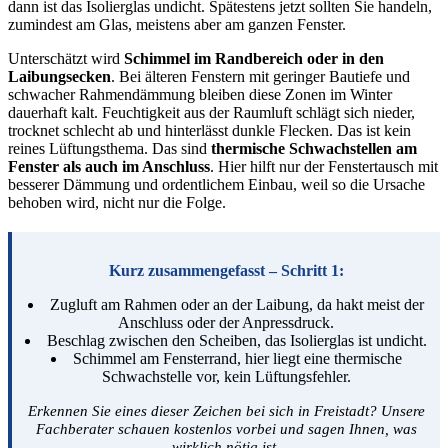
dann ist das Isolierglas undicht. Spätestens jetzt sollten Sie handeln,
zumindest am Glas, meistens aber am ganzen Fenster.
Unterschätzt wird
Schimmel im Randbereich oder in den
Laibungsecken
. Bei älteren Fenstern mit geringer Bautiefe und
schwacher Rahmendämmung bleiben diese Zonen im Winter
dauerhaft kalt. Feuchtigkeit aus der Raumluft schlägt sich nieder,
trocknet schlecht ab und hinterlässt dunkle Flecken. Das ist kein
reines Lüftungsthema. Das sind
thermische Schwachstellen am
Fenster als auch im Anschluss
. Hier hilft nur der Fenstertausch mit
besserer Dämmung und ordentlichem Einbau, weil so die Ursache
behoben wird, nicht nur die Folge.
Kurz zusammengefasst – Schritt 1:
Zugluft am Rahmen oder an der Laibung, da hakt meist der
Anschluss oder der Anpressdruck.
Beschlag zwischen den Scheiben, das Isolierglas ist undicht.
Schimmel am Fensterrand, hier liegt eine thermische
Schwachstelle vor, kein Lüftungsfehler.
Erkennen Sie eines dieser Zeichen bei sich in Freistadt? Unsere
Fachberater schauen kostenlos vorbei und sagen Ihnen, was
wirklich nötig ist.