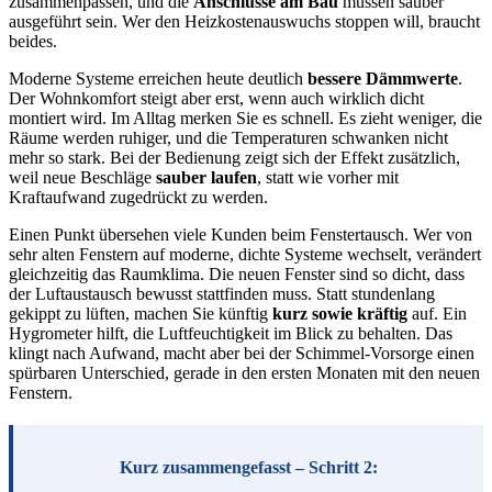
zusammenpassen, und die
Anschlüsse am Bau
müssen sauber
ausgeführt sein. Wer den Heizkostenauswuchs stoppen will, braucht
beides.
Moderne Systeme erreichen heute deutlich
bessere Dämmwerte
.
Der Wohnkomfort steigt aber erst, wenn auch wirklich dicht
montiert wird. Im Alltag merken Sie es schnell. Es zieht weniger, die
Räume werden ruhiger, und die Temperaturen schwanken nicht
mehr so stark. Bei der Bedienung zeigt sich der Effekt zusätzlich,
weil neue Beschläge
sauber laufen
, statt wie vorher mit
Kraftaufwand zugedrückt zu werden.
Einen Punkt übersehen viele Kunden beim Fenstertausch. Wer von
sehr alten Fenstern auf moderne, dichte Systeme wechselt, verändert
gleichzeitig das Raumklima. Die neuen Fenster sind so dicht, dass
der Luftaustausch bewusst stattfinden muss. Statt stundenlang
gekippt zu lüften, machen Sie künftig
kurz sowie kräftig
auf. Ein
Hygrometer hilft, die Luftfeuchtigkeit im Blick zu behalten. Das
klingt nach Aufwand, macht aber bei der Schimmel-Vorsorge einen
spürbaren Unterschied, gerade in den ersten Monaten mit den neuen
Fenstern.
Kurz zusammengefasst – Schritt 2: