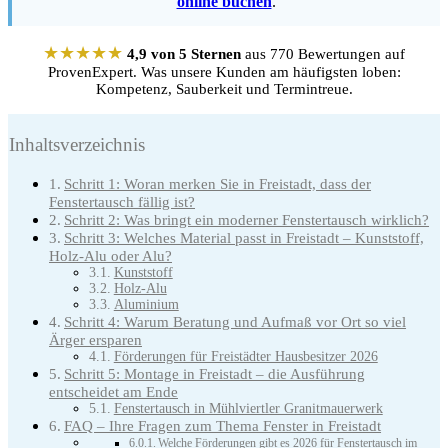
online buchen
.
★★★★★
4,9 von 5 Sternen
aus 770 Bewertungen auf
ProvenExpert. Was unsere Kunden am häufigsten loben:
Kompetenz, Sauberkeit und Termintreue.
Inhaltsverzeichnis
Schritt 1: Woran merken Sie in Freistadt, dass der
Fenstertausch fällig ist?
Schritt 2: Was bringt ein moderner Fenstertausch wirklich?
Schritt 3: Welches Material passt in Freistadt – Kunststoff,
Holz-Alu oder Alu?
Kunststoff
Holz-Alu
Aluminium
Schritt 4: Warum Beratung und Aufmaß vor Ort so viel
Ärger ersparen
Förderungen für Freistädter Hausbesitzer 2026
Schritt 5: Montage in Freistadt – die Ausführung
entscheidet am Ende
Fenstertausch in Mühlviertler Granitmauerwerk
FAQ – Ihre Fragen zum Thema Fenster in Freistadt
Welche Förderungen gibt es 2026 für Fenstertausch im