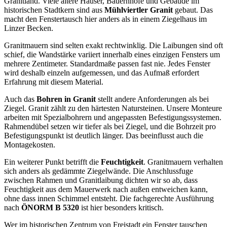
Granitland. Viele ältere Häuser, Bauernhöfe und Gebäude im
historischen Stadtkern sind aus
Mühlviertler Granit
gebaut. Das
macht den Fenstertausch hier anders als in einem Ziegelhaus im
Linzer Becken.
Granitmauern sind selten exakt rechtwinklig. Die Laibungen sind oft
schief, die Wandstärke variiert innerhalb eines einzigen Fensters um
mehrere Zentimeter. Standardmaße passen fast nie. Jedes Fenster
wird deshalb einzeln aufgemessen, und das Aufmaß erfordert
Erfahrung mit diesem Material.
Auch das
Bohren in Granit
stellt andere Anforderungen als bei
Ziegel. Granit zählt zu den härtesten Natursteinen. Unsere Monteure
arbeiten mit Spezialbohrern und angepassten Befestigungssystemen.
Rahmendübel setzen wir tiefer als bei Ziegel, und die Bohrzeit pro
Befestigungspunkt ist deutlich länger. Das beeinflusst auch die
Montagekosten.
Ein weiterer Punkt betrifft die
Feuchtigkeit
. Granitmauern verhalten
sich anders als gedämmte Ziegelwände. Die Anschlussfuge
zwischen Rahmen und Granitlaibung dichten wir so ab, dass
Feuchtigkeit aus dem Mauerwerk nach außen entweichen kann,
ohne dass innen Schimmel entsteht. Die fachgerechte Ausführung
nach
ÖNORM B 5320
ist hier besonders kritisch.
Wer im historischen Zentrum von Freistadt ein Fenster tauschen