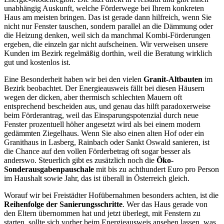
unabhängig Auskunft, welche Förderwege bei Ihrem konkreten
Haus am meisten bringen. Das ist gerade dann hilfreich, wenn Sie
nicht nur Fenster tauschen, sondern parallel an die Dämmung oder
die Heizung denken, weil sich da manchmal Kombi-Förderungen
ergeben, die einzeln gar nicht aufscheinen. Wir verweisen unsere
Kunden im Bezirk regelmäßig dorthin, weil die Beratung wirklich
gut und kostenlos ist.
Eine Besonderheit haben wir bei den vielen
Granit-Altbauten
im
Bezirk beobachtet. Der Energieausweis fällt bei diesen Häusern
wegen der dicken, aber thermisch schlechten Mauern oft
entsprechend bescheiden aus, und genau das hilft paradoxerweise
beim Förderantrag, weil das Einsparungspotenzial durch neue
Fenster prozentuell höher angesetzt wird als bei einem modern
gedämmten Ziegelhaus. Wenn Sie also einen alten Hof oder ein
Granithaus in Lasberg, Rainbach oder Sankt Oswald sanieren, ist
die Chance auf den vollen Förderbetrag oft sogar besser als
anderswo. Steuerlich gibt es zusätzlich noch die
Öko-
Sonderausgabenpauschale
mit bis zu achthundert Euro pro Person
im Haushalt sowie Jahr, das ist überall in Österreich gleich.
Worauf wir bei Freistädter Hofübernahmen besonders achten, ist die
Reihenfolge der Sanierungsschritte
. Wer das Haus gerade von
den Eltern übernommen hat und jetzt überlegt, mit Fenstern zu
starten, sollte sich vorher beim Energieausweis ansehen lassen, was