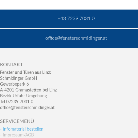
+43 7239 7031 0
office@fensterschmidinger.at
KONTAKT
Fenster und Türen aus Linz:
Schmidinger GmbH
Gewerbepark 6
A-4201 Gramastetten bei Linz
Bezirk Urfahr Umgebung
Tel 07239 7031 0
office@fensterschmidinger.at
SERVICEMENÜ
- Infomaterial bestellen
- Impressum/AGB