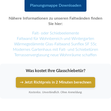
Planungsmappe Downloaden
Nähere Informationen zu unseren Faltwänden finden
Sie hier:
Falt- oder Schiebeelemente
Faltwand für Wohnbereich und Wintergarten
Wärmegedämmte Glas-Faltwand Sunflex SF 55c
Modernes Gartenhaus mit Falt- und Schiebetüren
Terrassenverglasung neue Wohnräume schaffen
Was kostet Ihre Glasschiebetür?
→ Jetzt Richtpreis in 2 Minuten berechnen
Kostenlos. Unverbindlich. Ohne Anmeldung.