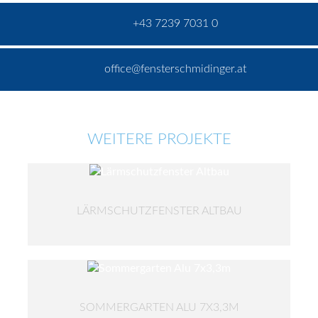
+43 7239 7031 0
office@fensterschmidinger.at
WEITERE PROJEKTE
LÄRMSCHUTZFENSTER ALTBAU
SOMMERGARTEN ALU 7X3,3M