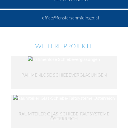
office@fensterschmidinger.at
WEITERE PROJEKTE
RAHMENLOSE SCHIEBEVERGLASUNGEN
RAUMTEILER GLAS-SCHIEBE-FALTSYSTEME
ÖSTERREICH