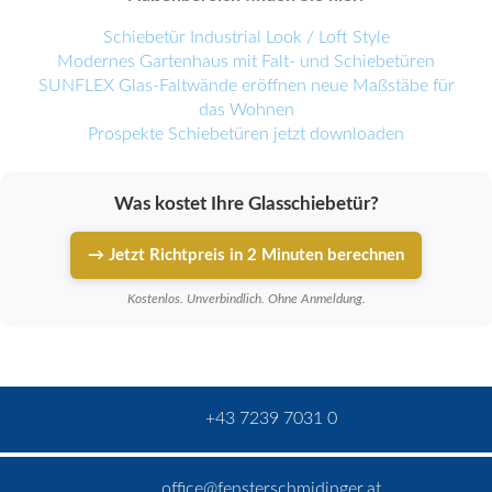
Schiebetür Industrial Look / Loft Style
Modernes Gartenhaus mit Falt- und Schiebetüren
SUNFLEX Glas-Faltwände eröffnen neue Maßstäbe für
das Wohnen
Prospekte Schiebetüren jetzt downloaden
Was kostet Ihre Glasschiebetür?
→ Jetzt Richtpreis in 2 Minuten berechnen
Kostenlos. Unverbindlich. Ohne Anmeldung.
+43 7239 7031 0
office@fensterschmidinger.at