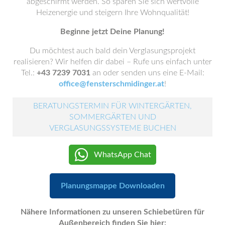
abgeschirmt werden. So sparen Sie sich wertvolle
Heizenergie und steigern Ihre Wohnqualität!
Beginne jetzt Deine Planung!
Du möchtest auch bald dein Verglasungsprojekt
realisieren? Wir helfen dir dabei – Rufe uns einfach unter
Tel.:
+43 7239 7031
an oder senden uns eine E-Mail:
office@fensterschmidinger.at
!
BERATUNGSTERMIN FÜR WINTERGÄRTEN,
SOMMERGÄRTEN UND
VERGLASUNGSSYSTEME BUCHEN
WhatsApp Chat
Planungsmappe Downloaden
Nähere Informationen zu unseren Schiebetüren für
Außenbereich finden Sie hier: