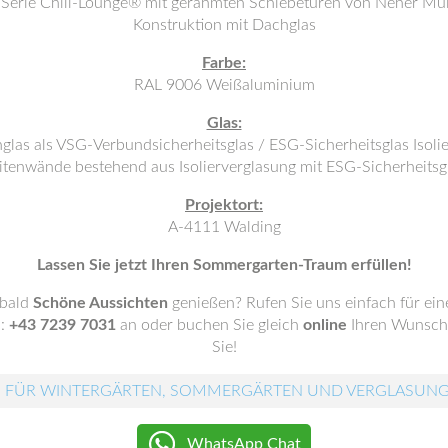
erie Chill-Lounge® mit gerahmten Schiebetüren von Neher Mul
Konstruktion mit Dachglas
Farbe:
RAL 9006 Weißaluminium
Glas:
glas als VSG-Verbundsicherheitsglas / ESG-Sicherheitsglas Isolie
itenwände bestehend aus Isolierverglasung mit ESG-Sicherheitsg
Projektort:
A-4111 Walding
Lassen Sie jetzt Ihren Sommergarten-Traum erfüllen!
 bald
Schöne Aussichten
genießen? Rufen Sie uns einfach für ei
.:
+43 7239 7031
an oder buchen Sie gleich
online
Ihren Wunscht
Sie!
 FÜR WINTERGÄRTEN, SOMMERGÄRTEN UND VERGLASUN
WhatsApp Chat