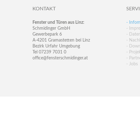
KONTAKT
SERV
Fenster und Türen aus Linz:
- Infom
Schmidinger GmbH
- Impr
Gewerbepark 6
- Date
A-4201 Gramastetten bei Linz
- Nachh
Bezirk Urfahr Umgebung
- Down
Tel 07239 7031 0
- Proje
office@fensterschmidinger.at
- Partn
- Jobs