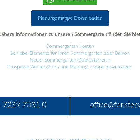
Planungsmappe Downloaden
Nähere Informationen zu unseren Sommergärten finden Sie hier
Sommergarten Kosten
Schiebe-Elemente für Ihren Sommergarten oder Balkon
Neuer Sommergarten Oberösterreich
Prospekte Wintergärten und Planungsmappe downloaden
 7239 7031 0
office@fensters