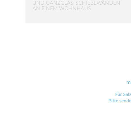
UND GANZGLAS-SCHIEBEWÄNDEN
AN EINEM WOHNHAUS
m
Für Sal
Bitte send