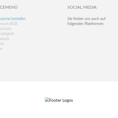
ICEMENÜ
SOCIAL MEDIA
aterial bestellen
Sie finden uns auch auf
essum/AGB
folgenden Plattformen
nschutz
altigkeit
loads
kte
er