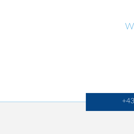
W
+43