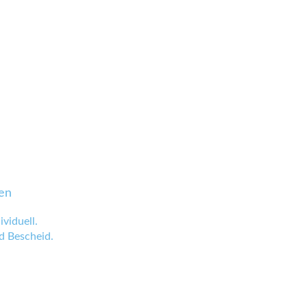
en
viduell.
 Bescheid.