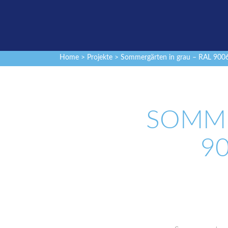
Home
>
Projekte
> Sommergärten in grau – RAL 900
SOMME
90