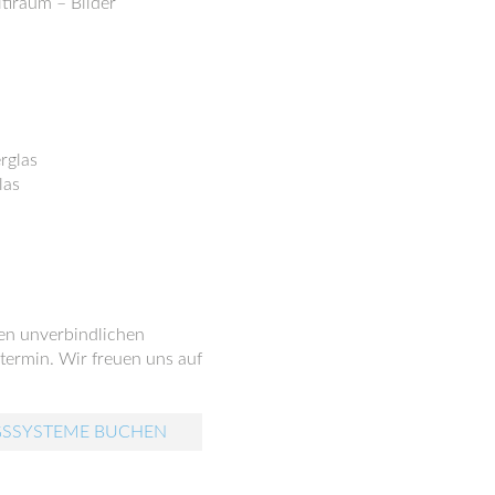
tiraum – Bilder
rglas
las
nen unverbindlichen
ermin. Wir freuen uns auf
GSSYSTEME BUCHEN