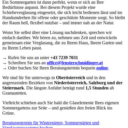
Ein Sommergarten ist dann perfekt, wenn er sich an Ihre
Bedürfnisse anpasst. Bei diesem Projekt wurde eine
Schiebeverglasung eingesetzt, die sich leicht bedienen lässt und im
Handumdrehen für offene oder geschützte Momente sorgt. So bleibt
der Raum hell, flexibel nutzbar – und immer nah an der Natur.
Wenn Sie selbst über eine Lösung nachdenken, sprechen wir
einfach darüber. Wir hören zu, nehmen uns Zeit und entwickeln
gemeinsam eine Verglasung, die zu Ihrem Haus, Ihrem Garten und
zu Ihrem Leben passt.
→ Rufen Sie uns an unter
+43 7239 7031
→ Schreiben Sie uns an
office@fensterschmidinger.at
→ Oder buchen Sie Ihren Beratungstermin bequem
online
.
Wir sind für Sie unterwegs in
Oberösterreich
und in den
angrenzenden Bezirken von
Niederösterreich, Salzburg und der
Steiermark
. Die längste Anfahrt beträgt rund
1,5 Stunden
ab
Gramastetten.
Vielleicht schieben auch Sie bald die Glaselemente Ihres eigenen
Sommergartens zur Seite – und genießen den freien Blick ins
Grüne.
Beratungstermin für Wintergärten, Sommergärten und
Verglasungssysteme buchen