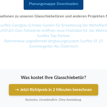
Planungsmappe Downloaden
ationen zu unseren Glasschiebetüren und anderen Projekten fi
unflex Ganzglas-Schiebe-System für Erweiterung der Wohnfläc
UNFLEX Glas-Faltwände eröffnen neue Maßstäbe für das Wohn
Sunflex Top-Partner
Rahmenlose ungedämmte Verglasungssystem Sunflex SF 25
Sommergarten Alu Österreich
Was kostet Ihre Glasschiebetür?
→ Jetzt Richtpreis in 2 Minuten berechnen
Kostenlos. Unverbindlich. Ohne Anmeldung.