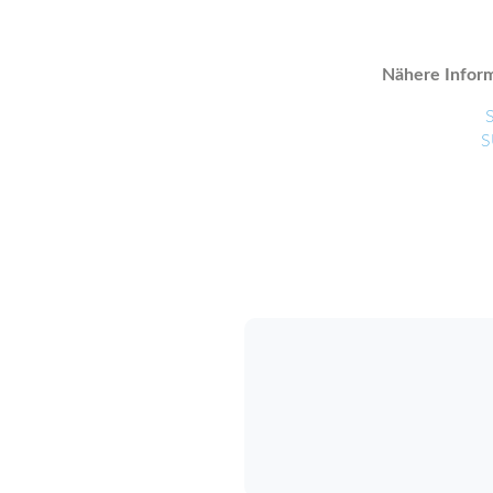
Nähere Inform
S
S