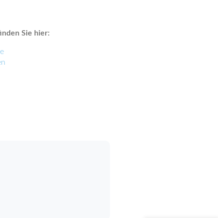
nden Sie hier:
he
en