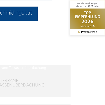
chmidinger.at
TERRANE
RASSENÜBERDACHUNG