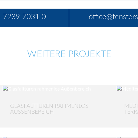
 7239 7031 0
office@fensters
WEITERE PROJEKTE
GLASFALTTÜREN RAHMENLOS
MEDI
AUSSENBEREICH
TER