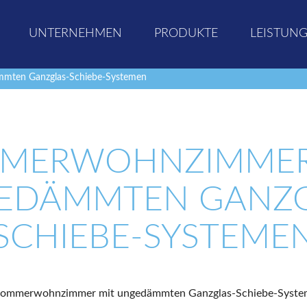
UNTERNEHMEN
PRODUKTE
LEISTUN
mten Ganzglas-Schiebe-Systemen
MERWOHNZIMMER
EDÄMMTEN GANZG
SCHIEBE-SYSTEME