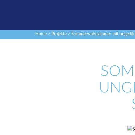
Home
>
Projekte
> Sommerwohnzimmer mit ungedäm
SOM
UNG