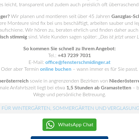
les leicht, transparent und zudem auch preislich oft überraschend 
nger?
Wir planen und montieren seit über 45 Jahren
Ganzglas-Sc
re Monteure sind fix bei uns beschäftigt, arbeiten sauber und le
Laufschiene. Wir hören zu, beraten ehrlich und finden daher auc
isch stimmig
sind. Viele Kunden sagen später:
„Das ist jetzt unser 
So kommen Sie schnell zu Ihrem Angebot:
Tel.:
+43 7239 7031
E-Mail:
office@fensterschmidinger.at
Oder aber Termin
online buchen
– wann immer es für Sie passt.
erösterreich
sowie in angrenzenden Bezirken von
Niederösterre
ale Anfahrtszeit liegt bei etwa
1,5 Stunden ab Gramastetten
– b
Wege und persönliche Betreuung.
 FÜR WINTERGÄRTEN, SOMMERGÄRTEN UND VERGLASUN
WhatsApp Chat