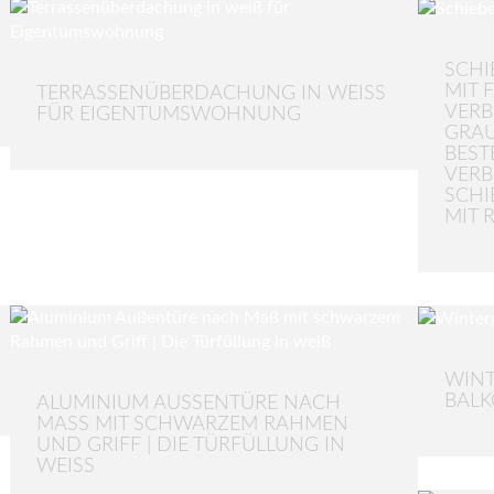
SCHI
MIT 
TERRASSENÜBERDACHUNG IN WEISS F
VERB
ÜR EIGENTUMSWOHNUNG
GRA
BEST
VERB
SCHI
MIT 
WINT
BAL
ALUMINIUM AUSSENTÜRE NACH M
ASS MIT SCHWARZEM RAHMEN UN
D GRIFF | DIE TÜRFÜLLUNG IN WE
ISS