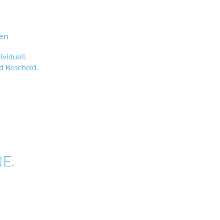
en
viduell.
 Bescheid.
E.