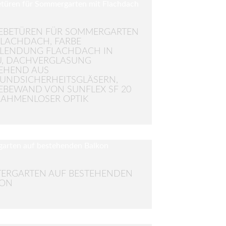
EBETÜREN FÜR SOMMERGARTEN
FLACHDACH, FARBE
LENDUNG FLACHDACH IN
U, DACHVERGLASUNG
EHEND AUS
UNDSICHERHEITSGLÄSERN,
EBEWAND VON SUNFLEX SF 20
RAHMENLOSER OPTIK
ERGARTEN AUF BESTEHENDEN
KON