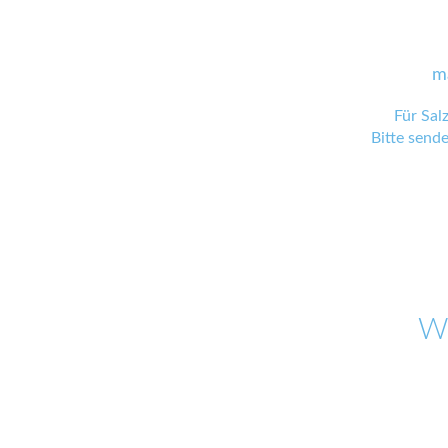
m
Für Sal
Bitte send
W