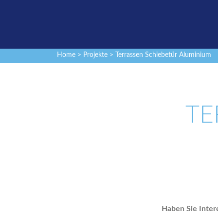
Home
>
Projekte
> Terrassen Schiebetür Aluminium
TE
Haben Sie Inter