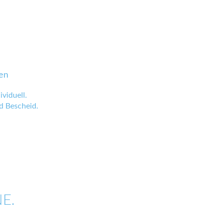
en
viduell.
 Bescheid.
E.