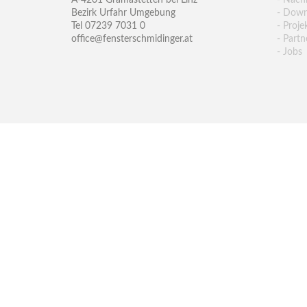
A-4201 Gramastetten bei Linz
- Nachh
Bezirk Urfahr Umgebung
- Down
Tel 07239 7031 0
- Proje
office@fensterschmidinger.at
- Partn
- Jobs