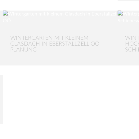
WINTERGARTEN MIT KLEINEM
WIN
GLASDACH IN EBERSTALLZELL OÖ -
HOC
PLANUNG
SCHI