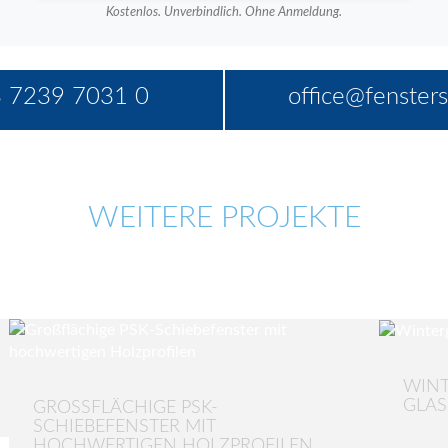
Kostenlos. Unverbindlich. Ohne Anmeldung.
 7239 7031 0
office@fensters
WEITERE PROJEKTE
WIN
GLAS
GROSSFLÄCHIGE PSK-S
CHIEBEFENSTER MIT H
OCHWERTIGEN HOLZPROFILEN