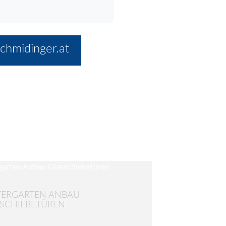
chmidinger.at
TERGARTEN ANBAU
SCHIEBETÜREN