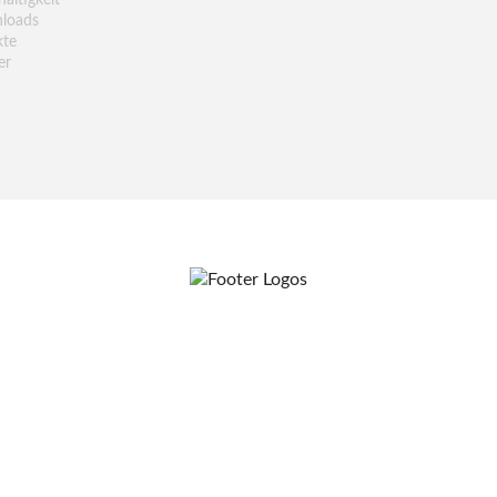
altigkeit
loads
kte
er