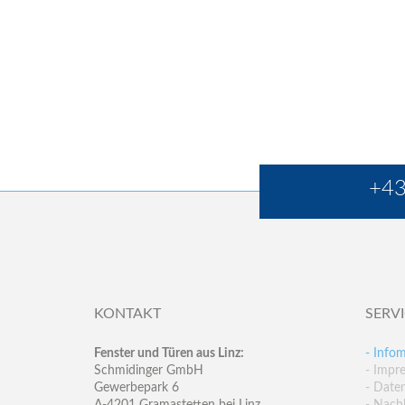
+43
KONTAKT
SERV
Fenster und Türen aus Linz:
- Infom
Schmidinger GmbH
- Impr
Gewerbepark 6
- Date