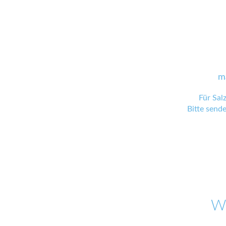
m
Für Sal
Bitte send
W