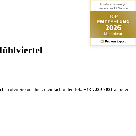
ühlviertel
rt
– rufen Sie uns hierzu einfach unter Tel.:
+43 7239 7031
an oder