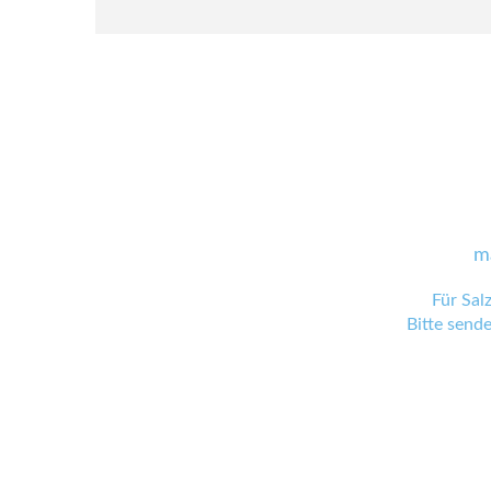
m
Für Sal
Bitte send