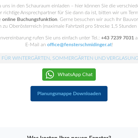
u uns in den Schauraum einladen – hier können Sie die verschie
r richtige Ansprechpartner für Sie dann da ist, bitten wir um Te
e
online Buchungsfunktion
. Gerne besuchen wir auch Ihr Bauvo
n zu Oberösterreich (maximale Fahrtzeit pro Strecke 1,5 Stunden
invereinbarung rufen Sie uns einfach unter Tel.:
+43 7239 7031
a
E-Mail an
office@fensterschmidinger.at
!
 FÜR WINTERGÄRTEN, SOMMERGÄRTEN UND VERGLASUN
WhatsApp Chat
Planungsmappe Downloaden