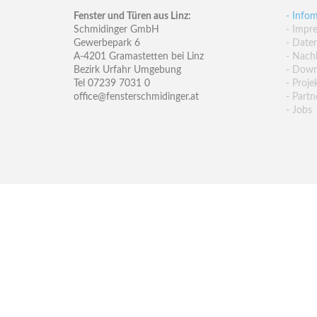
Fenster und Türen aus Linz:
- Infom
Schmidinger GmbH
- Impr
Gewerbepark 6
- Date
A-4201 Gramastetten bei Linz
- Nachh
Bezirk Urfahr Umgebung
- Down
Tel 07239 7031 0
- Proje
office@fensterschmidinger.at
- Partn
- Jobs