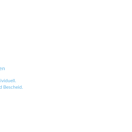
en
viduell.
 Bescheid.