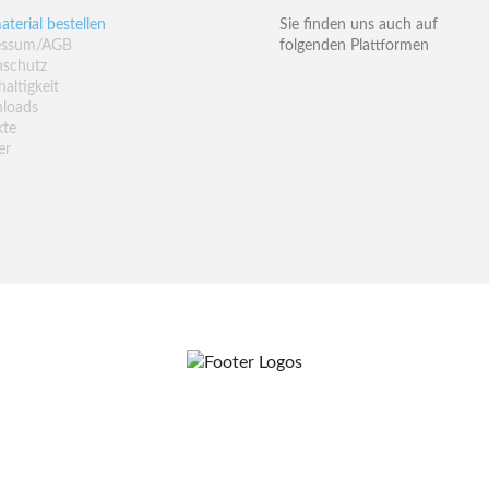
aterial bestellen
Sie finden uns auch auf
essum/AGB
folgenden Plattformen
nschutz
altigkeit
loads
kte
er