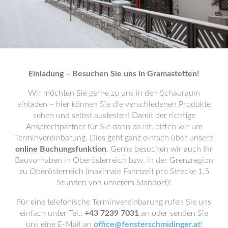
Einladung – Besuchen Sie uns in Gramastetten!
Wir möchten Sie gerne zu uns in den Schauraum
einladen – hier können Sie die verschiedenen Produkte
sehen und selbst austesten! Damit der richtige
Ansprechpartner für Sie dann da ist, bitten wir um
Terminvereinbarung. Dies geht ganz einfach über unsere
online Buchungsfunktion
. Gerne besuchen wir auch Ihr
Bauvorhaben in Oberösterreich bzw. in der Grenzregion
zu Oberösterreich (maximale Fahrtzeit pro Strecke 1,5
Stunden von unserem Standort)!
Für eine telefonische Terminvereinbarung rufen Sie uns
einfach unter Tel.:
+43 7239 7031
an oder senden Sie
uns eine E-Mail an
office@fensterschmidinger.at
!