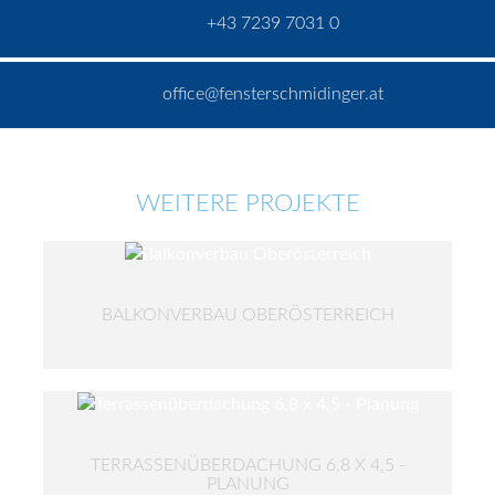
+43 7239 7031 0
office@fensterschmidinger.at
WEITERE PROJEKTE
BALKONVERBAU OBERÖSTERREICH
TERRASSENÜBERDACHUNG 6,8 X 4,5 -
PLANUNG