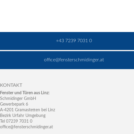
+43 7239 7031 0
office@fensterschmidinger.at
KONTAKT
Fenster und Türen aus Linz:
Schmidinger GmbH
Gewerbepark 6
A-4201 Gramastetten bei Linz
Bezirk Urfahr Umgebung
Tel 07239 7031 0
office@fensterschmidinger.at