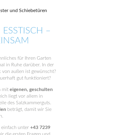
ESSTISCH –
EINSAM
hnliches für Ihren Garten
al in Ruhe darüber. In der
ick von außen ist gewünscht?
erhaft gut funktioniert?
 mit
eigenen, geschulten
ich liegt vor allem in
eile des Salzkammerguts.
den
beträgt, damit wir Sie
n.
 einfach unter
+43 7239
ir die ersten Fragen und