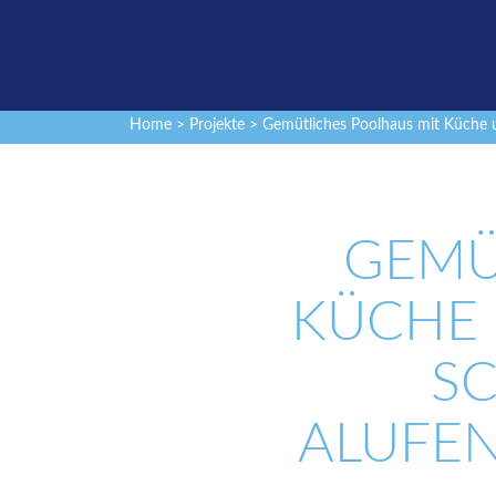
Home
>
Projekte
> Gemütliches Poolhaus mit Küche un
GEMÜ
KÜCHE 
SC
ALUFE