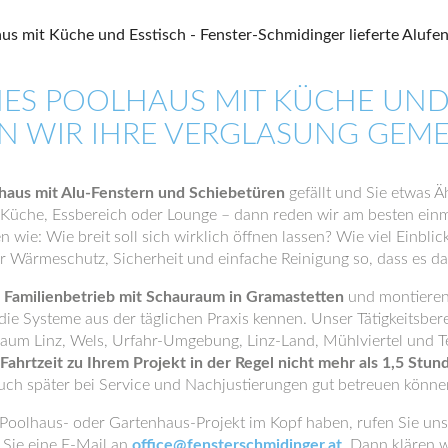
ES POOLHAUS MIT KÜCHE UND 
N WIR IHRE VERGLASUNG GEM
haus mit Alu-Fenstern und Schiebetüren
gefällt und Sie etwas Ä
t Küche, Essbereich oder Lounge – dann reden wir am besten einm
n wie: Wie breit soll sich wirklich öffnen lassen? Wie viel Einbl
 Wärmeschutz, Sicherheit und einfache Reinigung so, dass es dau
r Familienbetrieb mit Schauraum in Gramastetten
und montieren
 die Systeme aus der täglichen Praxis kennen. Unser Tätigkeitsbere
um Linz, Wels, Urfahr-Umgebung, Linz-Land, Mühlviertel und T
Fahrtzeit zu Ihrem Projekt in der Regel nicht mehr als 1,5 Stun
uch später bei Service und Nachjustierungen gut betreuen könne
Poolhaus- oder Gartenhaus-Projekt im Kopf haben, rufen Sie uns
 Sie eine E-Mail an
office@fensterschmidinger.at
. Dann klären w