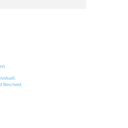
en
viduell.
 Bescheid.