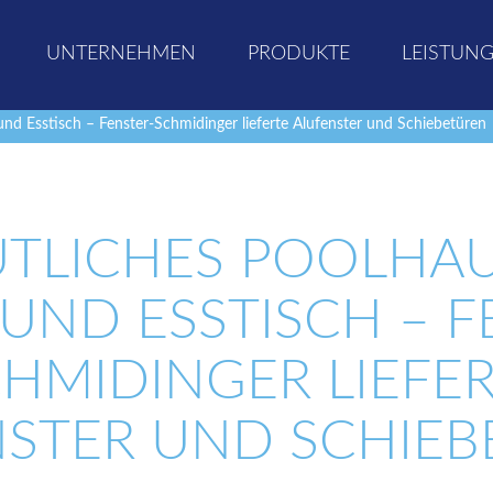
UNTERNEHMEN
PRODUKTE
LEISTUN
d Esstisch – Fenster-Schmidinger lieferte Alufenster und Schiebetüren
TLICHES POOLHAU
UND ESSTISCH – F
HMIDINGER LIEFE
NSTER UND SCHIEB