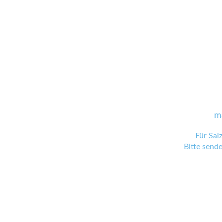
m
Für Sal
Bitte send