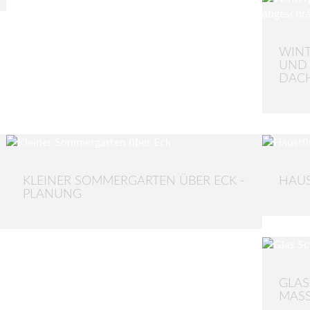
WINT
UND 
DAC
KLEINER SOMMERGARTEN ÜBER ECK -
HAUS
PLANUNG
GLA
MASS