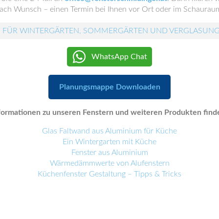
nach Wunsch – einen Termin bei Ihnen vor Ort oder im Schaurau
 FÜR WINTERGÄRTEN, SOMMERGÄRTEN UND VERGLASUN
WhatsApp Chat
Planungsmappe Downloaden
ormationen zu unseren Fenstern und weiteren Produkten finde
Glas Faltwand aus Aluminium für Küche
Ein Wintergarten mit Küche
Fenster aus Aluminium
Wärmedämmwerte von Alufenstern
Küchenfenster Gestaltung – Tipps & Tricks