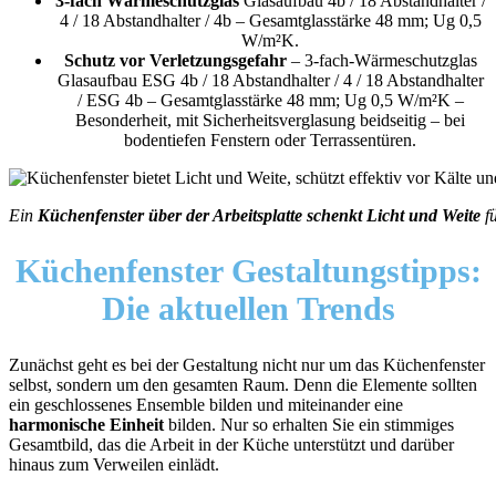
3-fach Wärmeschutzglas
Glasaufbau 4b / 18 Abstandhalter /
4 / 18 Abstandhalter / 4b – Gesamtglasstärke 48 mm; Ug 0,5
W/m²K.
Schutz vor Verletzungsgefahr
– 3-fach-Wärmeschutzglas
Glasaufbau ESG 4b / 18 Abstandhalter / 4 / 18 Abstandhalter
/ ESG 4b – Gesamtglasstärke 48 mm; Ug 0,5 W/m²K –
Besonderheit, mit Sicherheitsverglasung beidseitig – bei
bodentiefen Fenstern oder Terrassentüren.
Ein
Küchenfenster über der Arbeitsplatte schenkt Licht und Weite
fü
Küchenfenster Gestaltungstipps:
Die aktuellen Trends
Zunächst geht es bei der Gestaltung nicht nur um das Küchenfenster
selbst, sondern um den gesamten Raum. Denn die Elemente sollten
ein geschlossenes Ensemble bilden und miteinander eine
harmonische Einheit
bilden. Nur so erhalten Sie ein stimmiges
Gesamtbild, das die Arbeit in der Küche unterstützt und darüber
hinaus zum Verweilen einlädt.