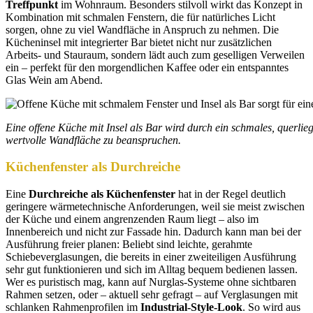
Treffpunkt
im Wohnraum. Besonders stilvoll wirkt das Konzept in
Kombination mit schmalen Fenstern, die für natürliches Licht
sorgen, ohne zu viel Wandfläche in Anspruch zu nehmen. Die
Kücheninsel mit integrierter Bar bietet nicht nur zusätzlichen
Arbeits- und Stauraum, sondern lädt auch zum geselligen Verweilen
ein – perfekt für den morgendlichen Kaffee oder ein entspanntes
Glas Wein am Abend.
Eine offene Küche mit Insel als Bar wird durch ein schmales, querliege
wertvolle Wandfläche zu beanspruchen.
Küchenfenster als Durchreiche
Eine
Durchreiche als Küchenfenster
hat in der Regel deutlich
geringere wärmetechnische Anforderungen, weil sie meist zwischen
der Küche und einem angrenzenden Raum liegt – also im
Innenbereich und nicht zur Fassade hin. Dadurch kann man bei der
Ausführung freier planen: Beliebt sind leichte, gerahmte
Schiebeverglasungen, die bereits in einer zweiteiligen Ausführung
sehr gut funktionieren und sich im Alltag bequem bedienen lassen.
Wer es puristisch mag, kann auf Nurglas-Systeme ohne sichtbaren
Rahmen setzen, oder – aktuell sehr gefragt – auf Verglasungen mit
schlanken Rahmenprofilen im
Industrial-Style-Look
. So wird aus