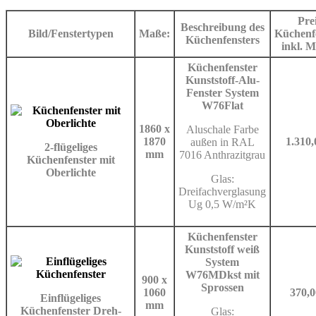
Pre
Beschreibung des
Bild/Fenstertypen
Maße:
Küchenf
Küchenfensters
inkl. 
Küchenfenster
Kunststoff-Alu-
Fenster System
W76Flat
1860 x
Aluschale Farbe
1870
1.310,
außen in RAL
2-flügeliges
mm
7016 Anthrazitgrau
Küchenfenster mit
Oberlichte
Glas:
Dreifachverglasung
Ug 0,5 W/m²K
Küchenfenster
Kunststoff weiß
System
W76MDkst mit
900 x
Sprossen
1060
370,0
Einflügeliges
mm
Küchenfenster Dreh-
Glas: