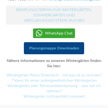
BERATUNGSTERMIN FÜR WINTERGÄRTEN,
SOMMERGÄRTEN UND
VERGLASUNGSSYSTEME BUCHEN
WhatsApp Chat
Planungsmappe Downloaden
Nähere Informationen zu unseren Wintergärten finden
Sie hier:
Wintergarten Preise Österreich – mit was ist zu rechnen?
7 Ideen für einen außergewöhnlichen Wintergarten
Wintergarten oder Terrassenüberdachung – was soll ich
nehmen?
Wintergarten Licht perfekt inszeniert