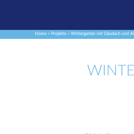
Home
>
Projekte
> Wintergarten mit Glasdach und Al
WINTE