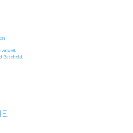
en
viduell.
 Bescheid.
E.