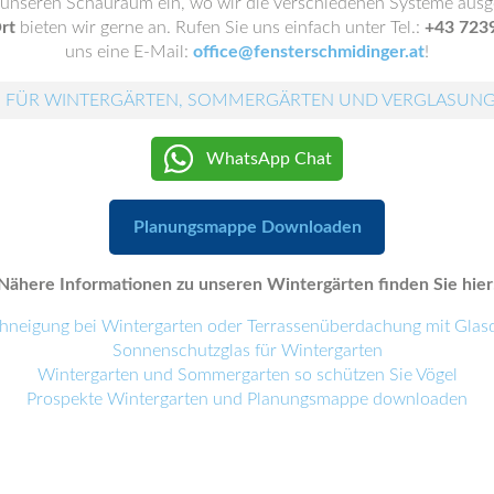
n unseren Schauraum ein, wo wir die verschiedenen Systeme ausge
rt
bieten wir gerne an. Rufen Sie uns einfach unter Tel.:
+43 723
uns eine E-Mail:
office@fensterschmidinger.at
!
 FÜR WINTERGÄRTEN, SOMMERGÄRTEN UND VERGLASUN
WhatsApp Chat
Planungsmappe Downloaden
Nähere Informationen zu unseren Wintergärten finden Sie hier
hneigung bei Wintergarten oder Terrassenüberdachung mit Glas
Sonnenschutzglas für Wintergarten
Wintergarten und Sommergarten so schützen Sie Vögel
Prospekte Wintergarten und Planungsmappe downloaden