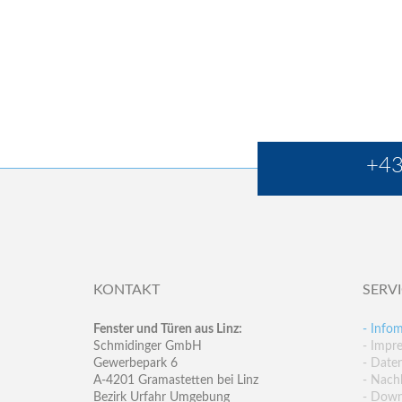
+43
KONTAKT
SERV
Fenster und Türen aus Linz:
- Infom
Schmidinger GmbH
- Impr
Gewerbepark 6
- Date
A-4201 Gramastetten bei Linz
- Nachh
Bezirk Urfahr Umgebung
- Down