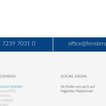
 7239 7031 0
office@fensters
ICEMENÜ
SOCIAL MEDIA
aterial bestellen
Sie finden uns auch auf
essum/AGB
folgenden Plattformen
nschutz
altigkeit
loads