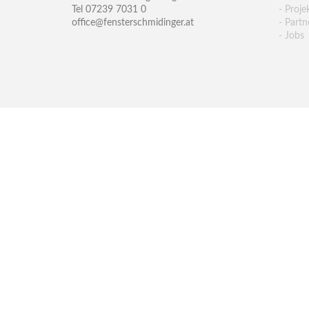
Tel 07239 7031 0
- Proje
office@fensterschmidinger.at
- Partn
- Jobs