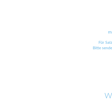
m
Für Sal
Bitte send
W