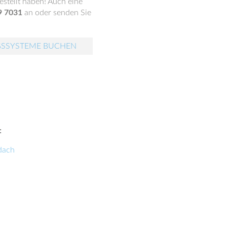
stellt haben! Auch eine
9 7031
an oder senden Sie
GSSYSTEME BUCHEN
:
dach