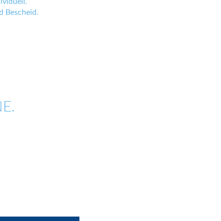
viduell.
 Bescheid.
E.