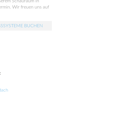
unserem Schauraum in
rmin. Wir freuen uns auf
GSSYSTEME BUCHEN
:
dach