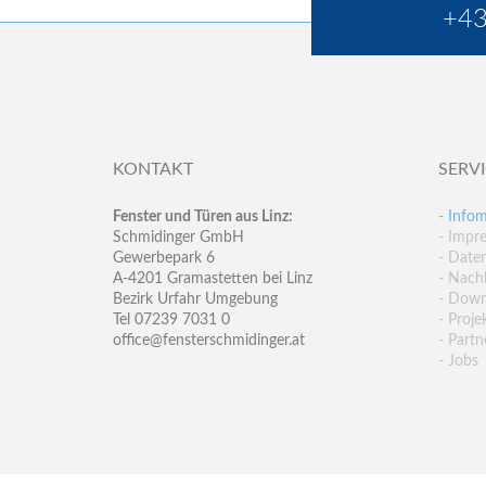
+43
KONTAKT
SERV
Fenster und Türen aus Linz:
- Infom
Schmidinger GmbH
- Impr
Gewerbepark 6
- Date
A-4201 Gramastetten bei Linz
- Nachh
Bezirk Urfahr Umgebung
- Down
Tel 07239 7031 0
- Proje
office@fensterschmidinger.at
- Partn
- Jobs