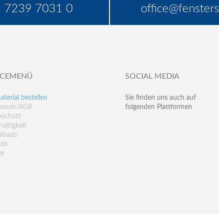
 7239 7031 0
office@fensters
ICEMENÜ
SOCIAL MEDIA
aterial bestellen
Sie finden uns auch auf
essum/AGB
folgenden Plattformen
nschutz
altigkeit
loads
kte
er