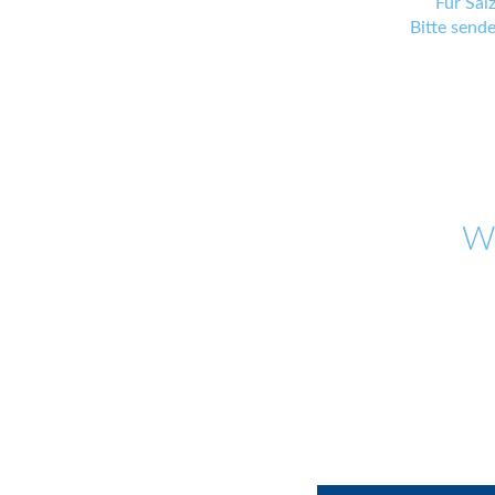
Für Sal
Bitte send
W