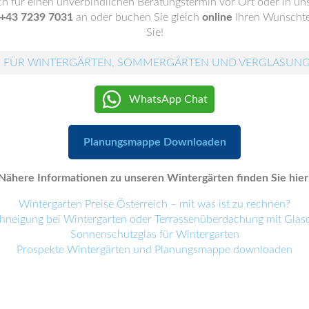
ch für einen unverbindlichen Beratungstermin vor Ort oder in 
+43 7239 7031
an oder buchen Sie gleich
online
Ihren Wunschte
Sie!
 FÜR WINTERGÄRTEN, SOMMERGÄRTEN UND VERGLASUN
WhatsApp Chat
Planungsmappe Downloaden
Nähere Informationen zu unseren Wintergärten finden Sie hier
Wintergarten Preise Österreich – mit was ist zu rechnen?
hneigung bei Wintergarten oder Terrassenüberdachung mit Glas
Sonnenschutzglas für Wintergarten
Prospekte Wintergärten und Planungsmappe downloaden