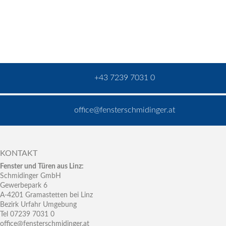
+43 7239 7031 0
office@fensterschmidinger.at
KONTAKT
Fenster und Türen aus Linz:
Schmidinger GmbH
Gewerbepark 6
A-4201 Gramastetten bei Linz
Bezirk Urfahr Umgebung
Tel 07239 7031 0
office@fensterschmidinger.at