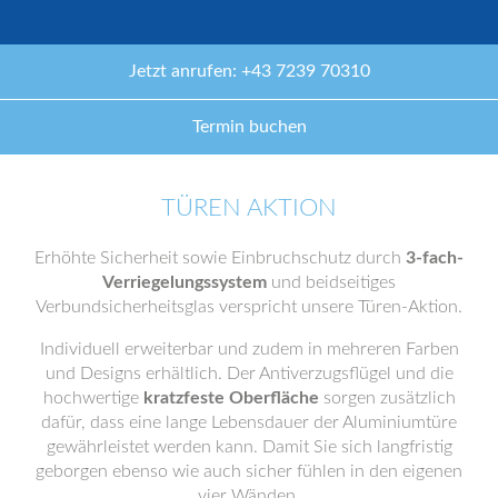
Jetzt anrufen: +43 7239 70310
Termin buchen
TÜREN AKTION
Erhöhte Sicherheit sowie Einbruchschutz durch
3-fach-
Verriegelungssystem
und beidseitiges
Verbundsicherheitsglas verspricht unsere Türen-Aktion.
Individuell erweiterbar und zudem in mehreren Farben
und Designs erhältlich. Der Antiverzugsflügel und die
hochwertige
kratzfeste Oberfläche
sorgen zusätzlich
dafür, dass eine lange Lebensdauer der Aluminiumtüre
gewährleistet werden kann. Damit Sie sich langfristig
geborgen ebenso wie auch sicher fühlen in den eigenen
vier Wänden.