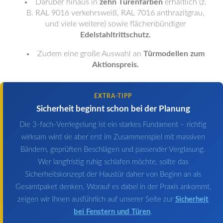
Darüber hinaus in
zehn Türenfarben
erhältlich (z.
B. RAL 9016 verkehrsweiß, RAL 7016 anthrazitgrau,
und viele weitere) sowie flächenbündiger
Edelstahltrittschutz.
Zudem eine große Auswahl an
Türmodellen zum
Aktionspreis.
EXTRA-TIPP
Sicherheit beginnt schon bei der Planung
Die 3-fach-Verriegelung ist ein starkes Fundament – richtig
wirksam wird sie aber erst im Zusammenspiel mit massiven
Bändern, geprüften Beschlägen und passender Verglasung.
Wer langfristig ruhig schlafen möchte, sollte das
Sicherheitskonzept der Haustür daher von Beginn an als
Gesamtpaket denken. Worauf es dabei in der Praxis ankommt,
zeigen wir Ihnen ausführlich auf unserer Seite zur
Sicherheit
bei Fenstern und Türen
.