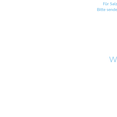
Für Sal
Bitte send
W