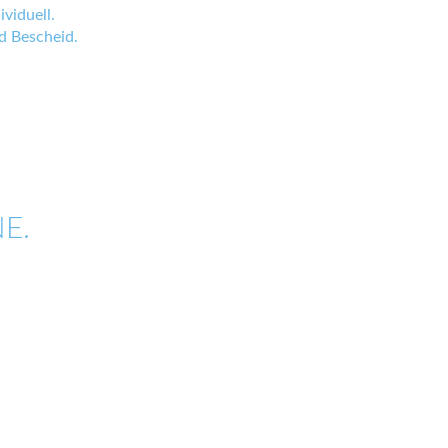
viduell.
 Bescheid.
E.