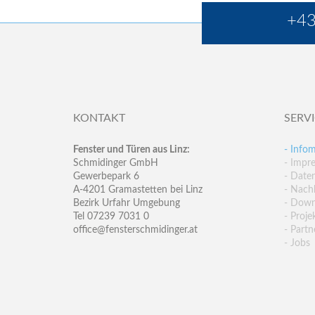
+43
KONTAKT
SERV
Fenster und Türen aus Linz:
- Infom
Schmidinger GmbH
- Impr
Gewerbepark 6
- Date
A-4201 Gramastetten bei Linz
- Nachh
Bezirk Urfahr Umgebung
- Down
Tel 07239 7031 0
- Proje
office@fensterschmidinger.at
- Partn
- Jobs