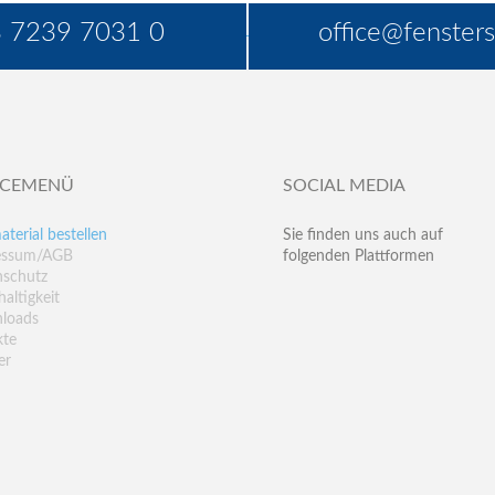
 7239 7031 0
office@fensters
ICEMENÜ
SOCIAL MEDIA
aterial bestellen
Sie finden uns auch auf
essum/AGB
folgenden Plattformen
nschutz
altigkeit
loads
kte
er