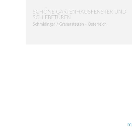
SCHÖNE GARTENHAUSFENSTER UND
SCHIEBETÜREN
Schmidinger / Gramastetten - Österreich
m