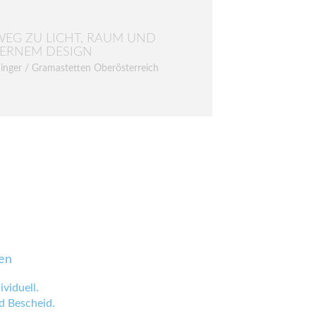
WEG ZU LICHT, RAUM UND
ERNEM DESIGN
inger / Gramastetten Oberösterreich
en
viduell.
 Bescheid.