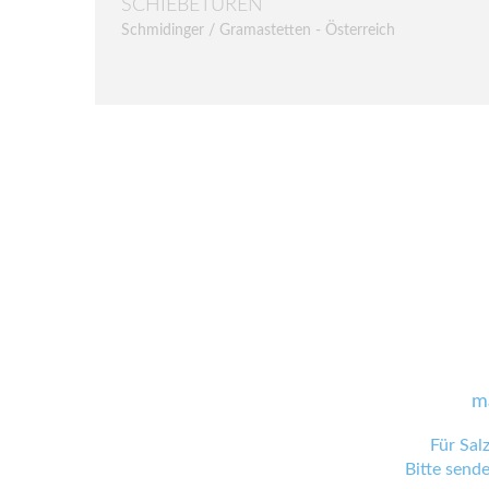
SCHIEBETÜREN
Schmidinger / Gramastetten - Österreich
m
Für Sal
Bitte send