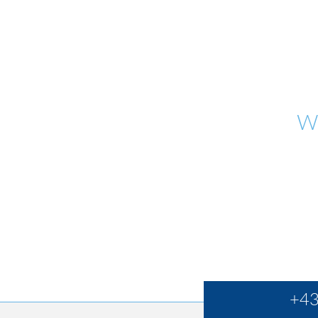
W
+43