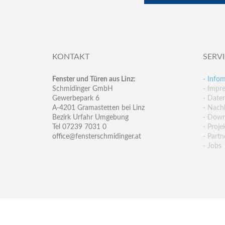
KONTAKT
SERV
Fenster und Türen aus Linz:
- Infom
Schmidinger GmbH
- Impr
Gewerbepark 6
- Date
A-4201 Gramastetten bei Linz
- Nachh
Bezirk Urfahr Umgebung
- Down
Tel 07239 7031 0
- Proje
office@fensterschmidinger.at
- Partn
- Jobs