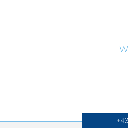
W
+43