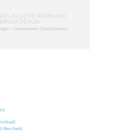
WEG ZU LICHT, RAUM UND
ERNEM DESIGN
inger / Gramastetten Oberösterreich
en
viduell.
 Bescheid.