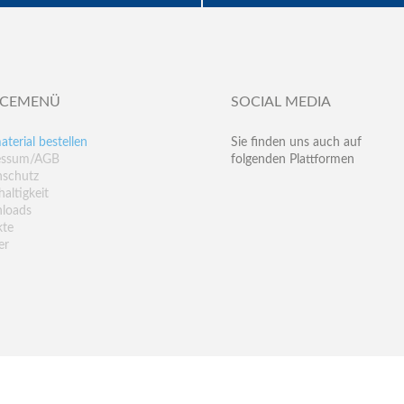
ICEMENÜ
SOCIAL MEDIA
aterial bestellen
Sie finden uns auch auf
essum/AGB
folgenden Plattformen
nschutz
altigkeit
loads
kte
er