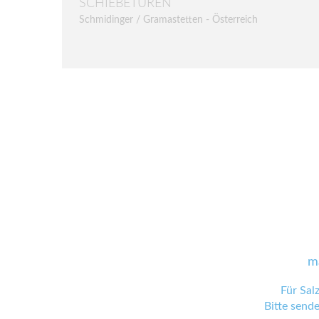
SCHIEBETÜREN
Schmidinger / Gramastetten - Österreich
m
Für Sal
Bitte send