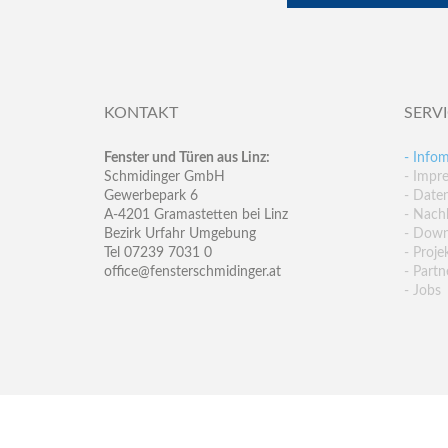
KONTAKT
SERV
Fenster und Türen aus Linz:
- Infom
Schmidinger GmbH
- Impr
Gewerbepark 6
- Date
A-4201 Gramastetten bei Linz
- Nachh
Bezirk Urfahr Umgebung
- Down
Tel 07239 7031 0
- Proje
office@fensterschmidinger.at
- Partn
- Jobs