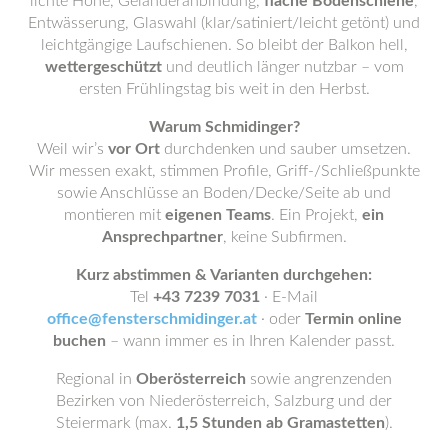
lichte Höhe, Geländeranbindung,
flache Bodenschiene
,
Entwässerung, Glaswahl (klar/satiniert/leicht getönt) und
leichtgängige Laufschienen. So bleibt der Balkon hell,
wettergeschützt
und deutlich länger nutzbar – vom
ersten Frühlingstag bis weit in den Herbst.
Warum Schmidinger?
Weil wir’s
vor Ort
durchdenken und sauber umsetzen.
Wir messen exakt, stimmen Profile, Griff-/Schließpunkte
sowie Anschlüsse an Boden/Decke/Seite ab und
montieren mit
eigenen Teams
. Ein Projekt,
ein
Ansprechpartner
, keine Subfirmen.
Kurz abstimmen & Varianten durchgehen:
Tel
+43 7239 7031
· E-Mail
office@fensterschmidinger.at
· oder
Termin online
buchen
– wann immer es in Ihren Kalender passt.
Regional in
Oberösterreich
sowie angrenzenden
Bezirken von Niederösterreich, Salzburg und der
Steiermark (max.
1,5 Stunden ab Gramastetten
).