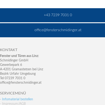
+43 7239 7031 0
office@fensterschmidinger.at
KONTAKT
Fenster und Türen aus Linz:
Schmidinger GmbH
Gewerbepark 6
A-4201 Gramastetten bei Linz
Bezirk Urfahr Umgebung
Tel 07239 7031 0
office@fensterschmidinger.at
SERVICEMENÜ
- Infomaterial bestellen
- Impressum/AGB