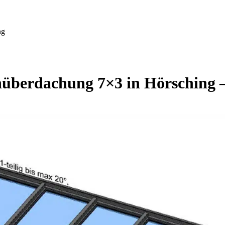
ng
nüberdachung 7×3 in Hörsching 