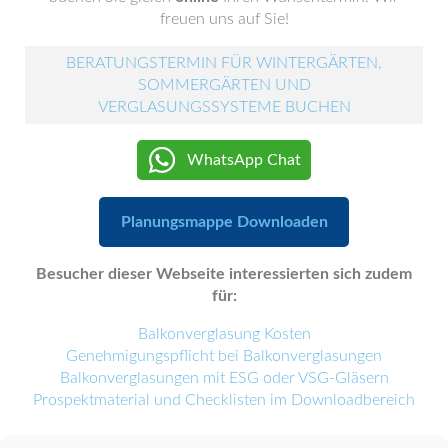
freuen uns auf Sie!
BERATUNGSTERMIN FÜR WINTERGÄRTEN,
SOMMERGÄRTEN UND
VERGLASUNGSSYSTEME BUCHEN
WhatsApp Chat
Planungsmappe Downloaden
Besucher dieser Webseite interessierten sich zudem
für:
Balkonverglasung Kosten
Genehmigungspflicht bei Balkonverglasungen
Balkonverglasungen mit ESG oder VSG-Gläsern
Prospektmaterial und Checklisten im Downloadbereich