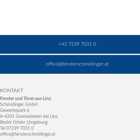
+43 7239 7031 0
office@fensterschmidinger.at
KONTAKT
Fenster und Türen aus Linz:
Schmidinger GmbH
Gewerbepark 6
A-4201 Gramastetten bei Linz
Bezirk Urfahr Umgebung
Tel 07239 7031 0
office@fensterschmidinger.at