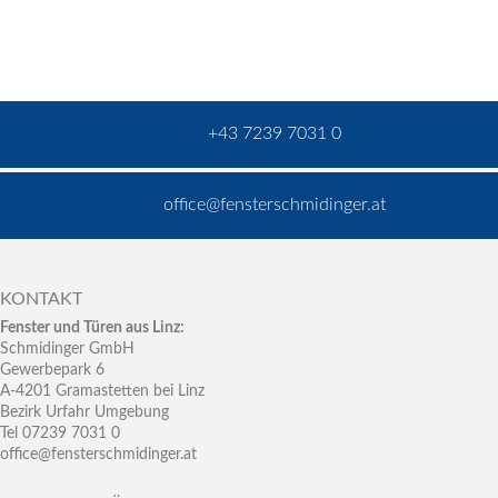
+43 7239 7031 0
office@fensterschmidinger.at
KONTAKT
Fenster und Türen aus Linz:
Schmidinger GmbH
Gewerbepark 6
A-4201 Gramastetten bei Linz
Bezirk Urfahr Umgebung
Tel 07239 7031 0
office@fensterschmidinger.at