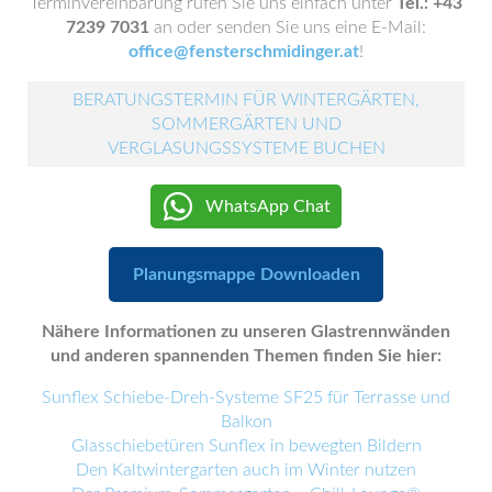
Terminvereinbarung rufen Sie uns einfach unter
Tel.: +43
7239 7031
an oder senden Sie uns eine E-Mail:
office@fensterschmidinger.at
!
BERATUNGSTERMIN FÜR WINTERGÄRTEN,
SOMMERGÄRTEN UND
VERGLASUNGSSYSTEME BUCHEN
WhatsApp Chat
Planungsmappe Downloaden
Nähere Informationen zu unseren Glastrennwänden
und anderen spannenden Themen finden Sie hier:
Sunflex Schiebe-Dreh-Systeme SF25 für Terrasse und
Balkon
Glasschiebetüren Sunflex in bewegten Bildern
Den Kaltwintergarten auch im Winter nutzen