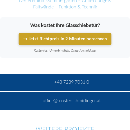
Der Premium-Sommergarten – Chill-Lounge®
Faltwände – Funktion & Technik
Was kostet Ihre Glasschiebetür?
→ Jetzt Richtpreis in 2 Minuten berechnen
Kostenlos. Unverbindlich. Ohne Anmeldung.
+43 7239 7031 0
office@fensterschmidinger.at
WEITERE PROJEKTE