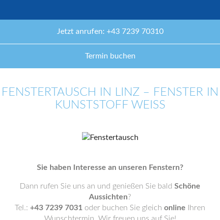
Jetzt anrufen: +43 7239 70310
Termin buchen
FENSTERTAUSCH IN LINZ – FENSTER IN
KUNSTSTOFF WEISS
Sie haben Interesse an unseren Fenstern?
Dann rufen Sie uns an und genießen Sie bald
Schöne
Aussichten
?
Tel.:
+43 7239 7031
oder buchen Sie gleich
online
Ihren
Wunschtermin. Wir freuen uns auf Sie!