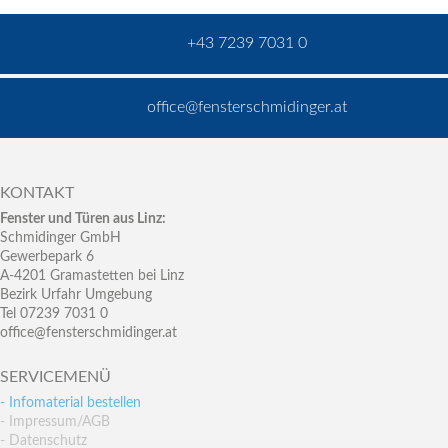
+43 7239 7031 0
office@fensterschmidinger.at
KONTAKT
Fenster und Türen aus Linz:
Schmidinger GmbH
Gewerbepark 6
A-4201 Gramastetten bei Linz
Bezirk Urfahr Umgebung
Tel 07239 7031 0
office@fensterschmidinger.at
SERVICEMENÜ
- Infomaterial bestellen
- Impressum/AGB
- Datenschutz