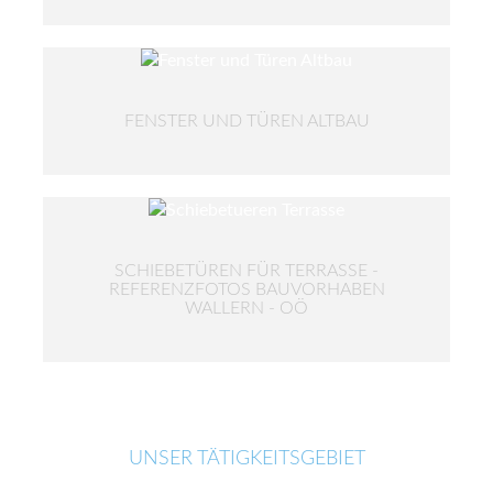
FENSTER UND TÜREN ALTBAU
SCHIEBETÜREN FÜR TERRASSE -
REFERENZFOTOS BAUVORHABEN
WALLERN - OÖ
UNSER TÄTIGKEITSGEBIET