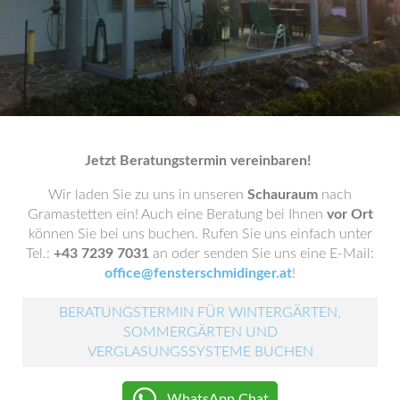
Jetzt Beratungstermin vereinbaren!
Wir laden Sie zu uns in unseren
Schauraum
nach
Gramastetten ein! Auch eine Beratung bei Ihnen
vor Ort
können Sie bei uns buchen. Rufen Sie uns einfach unter
Tel.:
+43 7239 7031
an oder senden Sie uns eine E-Mail:
office@fensterschmidinger.at
!
BERATUNGSTERMIN FÜR WINTERGÄRTEN,
SOMMERGÄRTEN UND
VERGLASUNGSSYSTEME BUCHEN
WhatsApp Chat