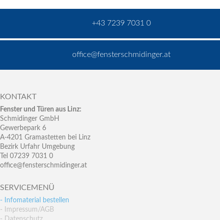
+43 7239 7031 0
office@fensterschmidinger.at
KONTAKT
Fenster und Türen aus Linz:
Schmidinger GmbH
Gewerbepark 6
A-4201 Gramastetten bei Linz
Bezirk Urfahr Umgebung
Tel 07239 7031 0
office@fensterschmidinger.at
SERVICEMENÜ
- Infomaterial bestellen
- Impressum/AGB
- Datenschutz