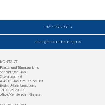
+43 7239 7031 0
office@fensterschmidinger.at
KONTAKT
Fenster und Türen aus Linz:
Schmidinger GmbH
Gewerbepark 6
A-4201 Gramastetten bei Linz
Bezirk Urfahr Umgebung
Tel 07239 7031 0
office@fensterschmidinger.at