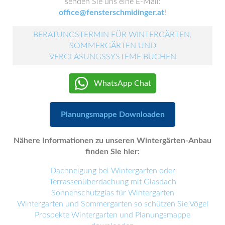
senden Sie uns eine E-Mail:
office@fensterschmidinger.at
!
BERATUNGSTERMIN FÜR WINTERGÄRTEN,
SOMMERGÄRTEN UND
VERGLASUNGSSYSTEME BUCHEN
WhatsApp Chat
Planungsmappe Downloaden
Nähere Informationen zu unseren Wintergärten-Anbau
finden Sie hier:
Dachneigung bei Wintergarten oder
Terrassenüberdachung mit Glasdach
Sonnenschutzglas für Wintergarten
Wintergarten und Sommergarten so schützen Sie Vögel
Prospekte Wintergarten und Planungsmappe