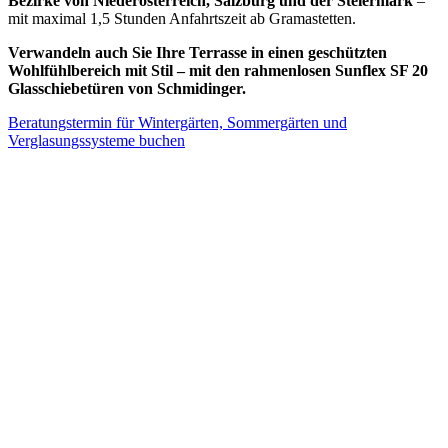
Bezirke von Niederösterreich, Salzburg und der Steiermark
–
mit maximal 1,5 Stunden Anfahrtszeit ab Gramastetten.
Verwandeln auch Sie Ihre Terrasse in einen geschützten
Wohlfühlbereich mit Stil – mit den rahmenlosen Sunflex SF 20
Glasschiebetüren von Schmidinger.
Beratungstermin für Wintergärten, Sommergärten und
Verglasungssysteme buchen