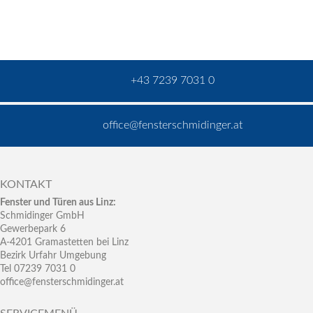
+43 7239 7031 0
office@fensterschmidinger.at
KONTAKT
Fenster und Türen aus Linz:
Schmidinger GmbH
Gewerbepark 6
A-4201 Gramastetten bei Linz
Bezirk Urfahr Umgebung
Tel 07239 7031 0
office@fensterschmidinger.at