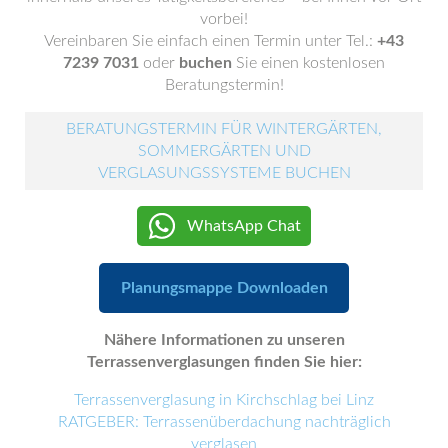
vorbei!
Vereinbaren Sie einfach einen Termin unter Tel.:
+43
7239 7031
oder
buchen
Sie einen kostenlosen
Beratungstermin!
BERATUNGSTERMIN FÜR WINTERGÄRTEN,
SOMMERGÄRTEN UND
VERGLASUNGSSYSTEME BUCHEN
WhatsApp Chat
Planungsmappe Downloaden
Nähere Informationen zu unseren
Terrassenverglasungen finden Sie hier:
Terrassenverglasung in Kirchschlag bei Linz
RATGEBER: Terrassenüberdachung nachträglich
verglasen