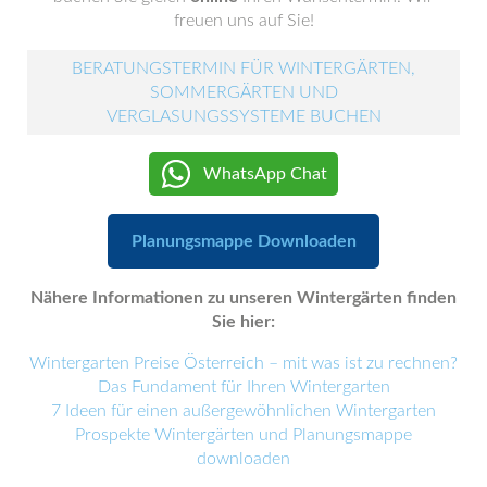
freuen uns auf Sie!
BERATUNGSTERMIN FÜR WINTERGÄRTEN,
SOMMERGÄRTEN UND
VERGLASUNGSSYSTEME BUCHEN
WhatsApp Chat
Planungsmappe Downloaden
Nähere Informationen zu unseren Wintergärten finden
Sie hier:
Wintergarten Preise Österreich – mit was ist zu rechnen?
Das Fundament für Ihren Wintergarten
7 Ideen für einen außergewöhnlichen Wintergarten
Prospekte Wintergärten und Planungsmappe
downloaden