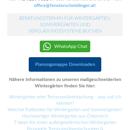
office@fensterschmidinger.at
!
BERATUNGSTERMIN FÜR WINTERGÄRTEN,
SOMMERGÄRTEN UND
VERGLASUNGSSYSTEME BUCHEN
WhatsApp Chat
Planungsmappe Downloaden
Nähere Informationen zu unseren maßgeschneiderten
Wintergärten finden Sie hier:
Wintergarten oder Terrassenüberdachung – was soll ich
nehmen?
Welcher Fußboden für Wintergarten und Sommergarten?
Hochwertiger Wintergarten aus Österreich
7 Ideen für einen außergewöhnlichen Wintergarten
Prospekte Terrassenüberdachungen &