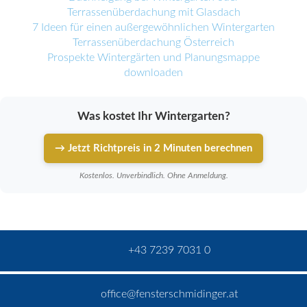
Terrassenüberdachung mit Glasdach
7 Ideen für einen außergewöhnlichen Wintergarten
Terrassenüberdachung Österreich
Prospekte Wintergärten und Planungsmappe
downloaden
Was kostet Ihr Wintergarten?
→ Jetzt Richtpreis in 2 Minuten berechnen
Kostenlos. Unverbindlich. Ohne Anmeldung.
+43 7239 7031 0
office@fensterschmidinger.at