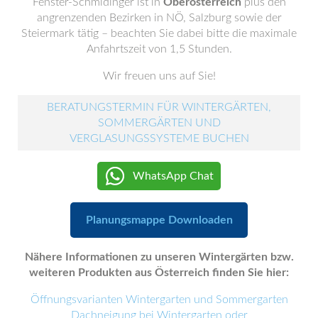
Fenster-Schmidinger ist in
Oberösterreich
plus den
angrenzenden Bezirken in NÖ, Salzburg sowie der
Steiermark tätig – beachten Sie dabei bitte die maximale
Anfahrtszeit von 1,5 Stunden.
Wir freuen uns auf Sie!
BERATUNGSTERMIN FÜR WINTERGÄRTEN,
SOMMERGÄRTEN UND
VERGLASUNGSSYSTEME BUCHEN
WhatsApp Chat
Planungsmappe Downloaden
Nähere Informationen zu unseren Wintergärten bzw.
weiteren Produkten aus Österreich finden Sie hier:
Öffnungsvarianten Wintergarten und Sommergarten
Dachneigung bei Wintergarten oder