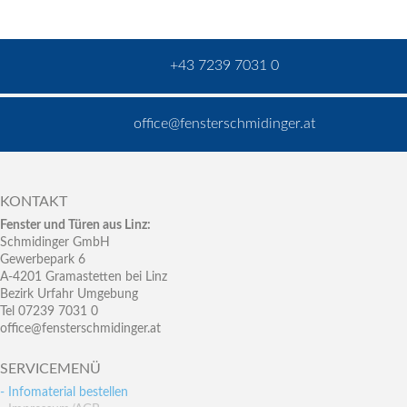
+43 7239 7031 0
office@fensterschmidinger.at
KONTAKT
Fenster und Türen aus Linz:
Schmidinger GmbH
Gewerbepark 6
A-4201 Gramastetten bei Linz
Bezirk Urfahr Umgebung
Tel 07239 7031 0
office@fensterschmidinger.at
SERVICEMENÜ
- Infomaterial bestellen