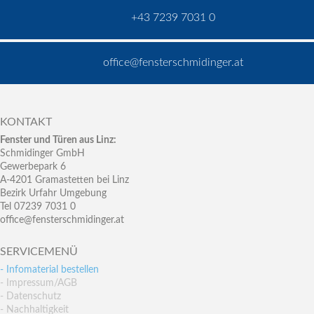
+43 7239 7031 0
office@fensterschmidinger.at
KONTAKT
Fenster und Türen aus Linz:
Schmidinger GmbH
Gewerbepark 6
A-4201 Gramastetten bei Linz
Bezirk Urfahr Umgebung
Tel 07239 7031 0
office@fensterschmidinger.at
SERVICEMENÜ
- Infomaterial bestellen
- Impressum/AGB
- Datenschutz
- Nachhaltigkeit