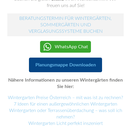
freuen uns auf Sie!
BERATUNGSTERMIN FÜR WINTERGÄRTEN,
SOMMERGÄRTEN UND
VERGLASUNGSSYSTEME BUCHEN
WhatsApp Chat
Planungsmappe Downloaden
Nähere Informationen zu unseren Wintergärten finden
Sie hier:
Wintergarten Preise Österreich – mit was ist zu rechnen?
7 Ideen für einen außergewöhnlichen Wintergarten
Wintergarten oder Terrassenüberdachung – was soll ich
nehmen?
Wintergarten Licht perfekt inszeniert