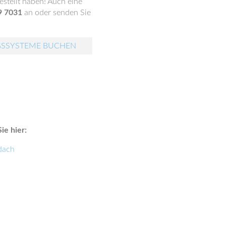
stellt haben! Auch eine
9 7031
an oder senden Sie
GSSYSTEME BUCHEN
ie hier:
dach