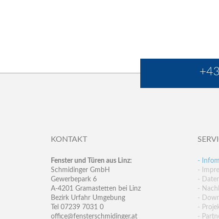
+43
KONTAKT
SERV
Fenster und Türen aus Linz:
- Infom
Schmidinger GmbH
- Impr
Gewerbepark 6
- Date
A-4201 Gramastetten bei Linz
- Nachh
Bezirk Urfahr Umgebung
- Down
Tel 07239 7031 0
- Proje
office@fensterschmidinger.at
- Partn