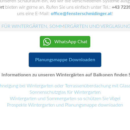
n unseren Schauraum ein, wo wir die verschiedenen Systeme ausge
rt
bieten wir gerne an. Rufen Sie uns einfach unter Tel.:
+43 723
uns eine E-Mail:
office@fensterschmidinger.at
!
 FÜR WINTERGÄRTEN, SOMMERGÄRTEN UND VERGLASUN
WhatsApp Chat
Planungsmappe Downloaden
Informationen zu unseren Wintergärten auf Balkonen finden S
hneigung bei Wintergarten oder Terrassenüberdachung mit Glas
Sonnenschutzglas für Wintergarten
Wintergarten und Sommergarten so schützen Sie Vögel
Prospekte Wintergarten und Planungsmappe downloaden