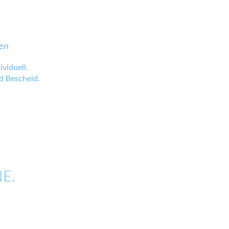
en
viduell.
 Bescheid.
E.