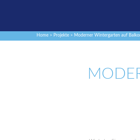
Home
>
Projekte
> Moderner Wintergarten auf Balko
MODER