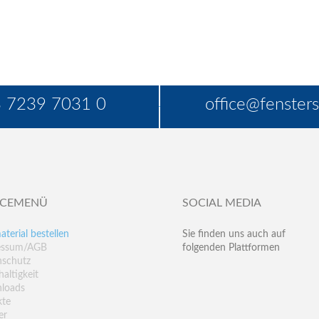
 7239 7031 0
office@fensters
ICEMENÜ
SOCIAL MEDIA
aterial bestellen
Sie finden uns auch auf
essum/AGB
folgenden Plattformen
nschutz
altigkeit
loads
kte
er