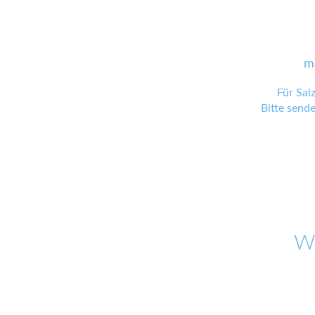
m
Für Sal
Bitte send
W