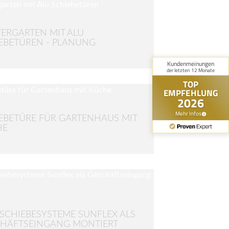
ERGARTEN MIT ALU
EBETÜREN - PLANUNG
EBETÜRE FÜR GARTENHAUS MIT
HE
SCHIEBESYSTEME SUNFLEX ALS
HÄFTSEINGANG MONTIERT