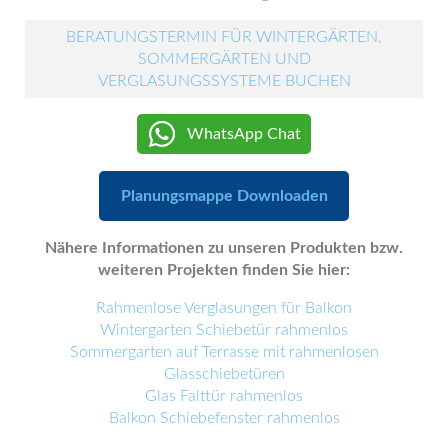
BERATUNGSTERMIN FÜR WINTERGÄRTEN,
SOMMERGÄRTEN UND
VERGLASUNGSSYSTEME BUCHEN
WhatsApp Chat
Planungsmappe Downloaden
Nähere Informationen zu unseren Produkten bzw.
weiteren Projekten finden Sie hier:
Rahmenlose Verglasungen für Balkon
Wintergarten Schiebetür rahmenlos
Sommergarten auf Terrasse mit rahmenlosen
Glasschiebetüren
Glas Falttür rahmenlos
Balkon Schiebefenster rahmenlos